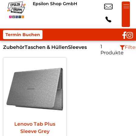
Epsilon Shop GmbH
Termin Buchen
1
Zubehör
Taschen & Hüllen
Sleeves
Filte
Produkte
Lenovo Tab Plus
Sleeve Grey