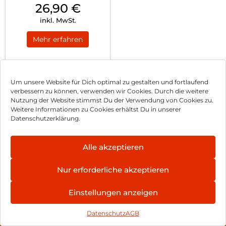
26,90
€
inkl. MwSt.
Mehr erfahren
Um unsere Website für Dich optimal zu gestalten und fortlaufend
verbessern zu können, verwenden wir Cookies. Durch die weitere
Nutzung der Website stimmst Du der Verwendung von Cookies zu.
Impressum
Weitere Informationen zu Cookies erhältst Du in unserer
Datenschutzerklärung.
AGB
Datenschutz
Alle akzeptieren
Vertrag widerrufen
Nur erforderliche akzeptieren
Hinweis zur Batterieentsorgung
Einstellungen anzeigen
Newsletter
Datenschutz
AGB
©
2026
, Brodos AG – All Rights Reserved.