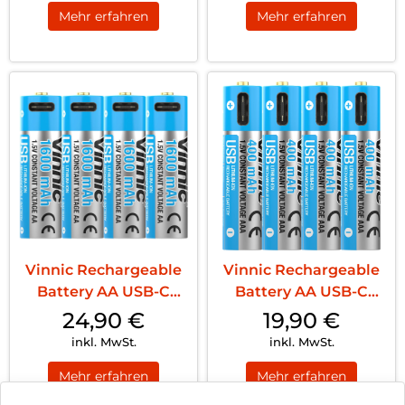
Mehr erfahren
Mehr erfahren
Vinnic Rechargeable
Vinnic Rechargeable
Battery AA USB-C
Battery AA USB-C
1600mAh 4pcs incl.
400mAh 4pcs incl.
24,90
€
19,90
€
Case & Charging
Case & Charging
inkl. MwSt.
inkl. MwSt.
Cable
Cable
Mehr erfahren
Mehr erfahren