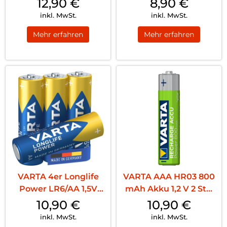
12,90
€
8,90
€
inkl. MwSt.
inkl. MwSt.
Mehr erfahren
Mehr erfahren
VARTA 4er Longlife
VARTA AAA HR03 800
Power LR6/AA 1,5V
mAh Akku 1,2 V 2 Stk.
Blister Blau
Blister
10,90
€
10,90
€
inkl. MwSt.
inkl. MwSt.