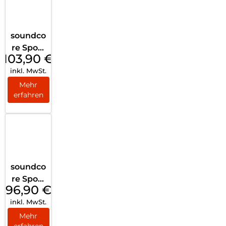
soundco
re Sport
103,90
€
X20
inkl. MwSt.
Black
Mehr
erfahren
soundco
re Sport
96,90
€
X20
inkl. MwSt.
White
Mehr
erfahren