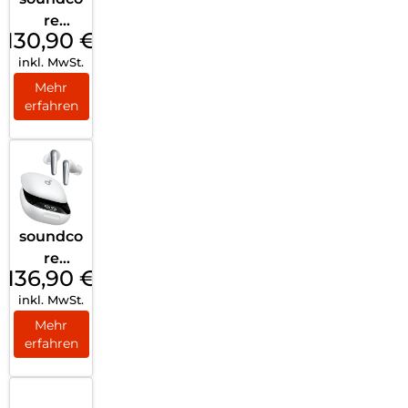
re
130,90
€
Liberty
inkl. MwSt.
4 Pro
Black
Mehr
erfahren
soundco
re
136,90
€
Liberty
inkl. MwSt.
4 Pro
White
Mehr
erfahren