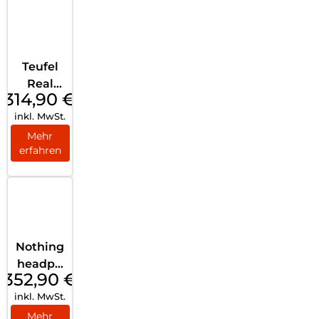
Teufel
Real
314,90
€
Blue
inkl. MwSt.
Pro
Titaniu
Mehr
erfahren
m Grey
Nothing
headph
352,90
€
one (1)
inkl. MwSt.
Weiß
Mehr