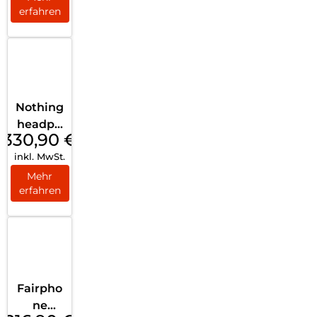
erfahren
Nothing
headph
330,90
€
one (1)
inkl. MwSt.
Schwar
z
Mehr
erfahren
Fairpho
ne