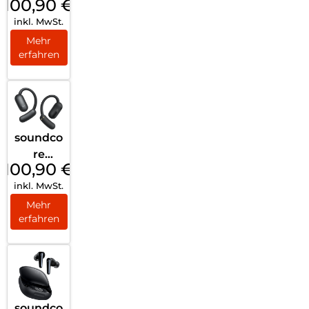
100,90
€
AeroFit
inkl. MwSt.
2 White
Mehr
erfahren
soundco
re
100,90
€
AeroFit
inkl. MwSt.
2 Black
Mehr
erfahren
soundco