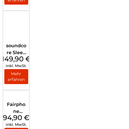
soundco
re Sleep
149,90
€
A20
inkl. MwSt.
White
Mehr
erfahren
Fairpho
ne
94,90
€
Fairbud
inkl. MwSt.
s True