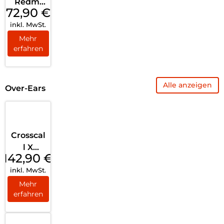
Redmi
72,90
€
Buds 5
inkl. MwSt.
Pro
moonlig
Mehr
erfahren
ht
White
Alle anzeigen
Over-Ears
Crosscal
l X
142,90
€
VIBES
inkl. MwSt.
Black
Mehr
erfahren