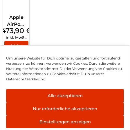
z
Apple
AirPods
473,90
€
Max
inkl. MwSt.
Mittern
acht
Mehr
erfahren
Um unsere Website für Dich optimal zu gestalten und fortlaufend
verbessern zu können, verwenden wir Cookies. Durch die weitere
Nutzung der Website stimmst Du der Verwendung von Cookies zu.
Impressum
Weitere Informationen zu Cookies erhältst Du in unserer
Datenschutzerklärung.
AGB
Datenschutz
Alle akzeptieren
Vertrag widerrufen
Nur erforderliche akzeptieren
Hinweis zur Batterieentsorgung
Einstellungen anzeigen
Newsletter