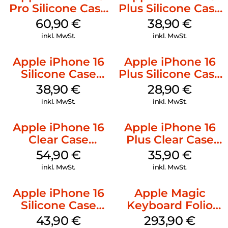
Pro Silicone Case
Plus Silicone Case
MagSafe Stone
MagSafe Denim
60,90
€
38,90
€
Gray
inkl. MwSt.
inkl. MwSt.
Apple iPhone 16
Apple iPhone 16
Silicone Case
Plus Silicone Case
MagSafe
MagSafe Black
38,90
€
28,90
€
Ultramarine
inkl. MwSt.
inkl. MwSt.
Apple iPhone 16
Apple iPhone 16
Clear Case
Plus Clear Case
MagSafe
MagSafe
54,90
€
35,90
€
Transparent
Transparent
inkl. MwSt.
inkl. MwSt.
Apple iPhone 16
Apple Magic
Silicone Case
Keyboard Folio
MagSafe Plum
iPad 10.9″ (10.Gen.)
43,90
€
293,90
€