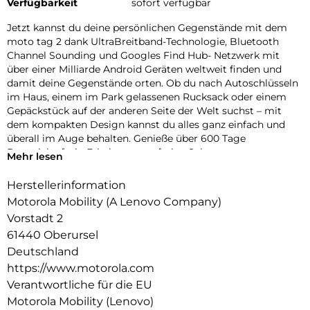
Verfügbarkeit
sofort verfügbar
Jetzt kannst du deine persönlichen Gegenstände mit dem
moto tag 2 dank UltraBreitband-Technologie, Bluetooth
Channel Sounding und Googles Find Hub- Netzwerk mit
über einer Milliarde Android Geräten weltweit finden und
damit deine Gegenstände orten. Ob du nach Autoschlüsseln
im Haus, einem im Park gelassenen Rucksack oder einem
Gepäckstück auf der anderen Seite der Welt suchst – mit
dem kompakten Design kannst du alles ganz einfach und
überall im Auge behalten. Genieße über 600 Tage
Batterielaufzeit. Erhalte sorgenfreien Schutz vor
Mehr lesen
Witterungseinflüssen Finde dein Smartphone oder nimm
freihändig ein Selfie auf. Und das alles zusammen mit einem
Herstellerinformation
hervorragenden Datenschutz – denn die Dinge, die dir am
Motorola Mobility (A Lenovo Company)
wichtigsten sind, sind auch für uns wichtig.
Vorstadt 2
61440 Oberursel
Deutschland
https://www.motorola.com
Verantwortliche für die EU
Motorola Mobility (Lenovo)