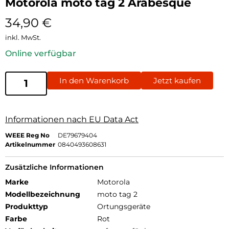
Motorola moto tag 2 Arabesque
34,90
€
inkl. MwSt.
Online verfügbar
In den Warenkorb
Jetzt kaufen
Informationen nach EU Data Act
WEEE Reg No
DE79679404
Artikelnummer
0840493608631
Zusätzliche Informationen
Marke
Motorola
Modellbezeichnung
moto tag 2
Produkttyp
Ortungsgeräte
Farbe
Rot