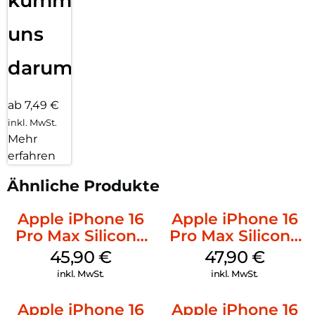
kümmern
uns
darum!
ab 7,49 €
inkl. MwSt.
Mehr
erfahren
Ähnliche Produkte
Apple iPhone 16
Apple iPhone 16
Pro Max Silicone
Pro Max Silicone
Case MagSafe
Case MagSafe
45,90
€
47,90
€
Ultramarine
Black
inkl. MwSt.
inkl. MwSt.
Apple iPhone 16
Apple iPhone 16