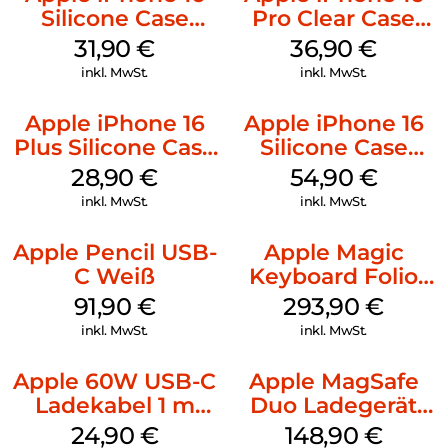
Silicone Case
Pro Clear Case
MagSafe Fuchsia
MagSafe
31,90
€
36,90
€
Transparent
inkl. MwSt.
inkl. MwSt.
Apple iPhone 16
Apple iPhone 16
Plus Silicone Case
Silicone Case
MagSafe Black
MagSafe Black
28,90
€
54,90
€
inkl. MwSt.
inkl. MwSt.
Apple Pencil USB-
Apple Magic
C Weiß
Keyboard Folio
iPad 10.9″ (10.Gen.)
91,90
€
293,90
€
Weiß
inkl. MwSt.
inkl. MwSt.
Apple 60W USB-C
Apple MagSafe
Ladekabel 1 m
Duo Ladegerät
Weiß
Weiß
24,90
€
148,90
€