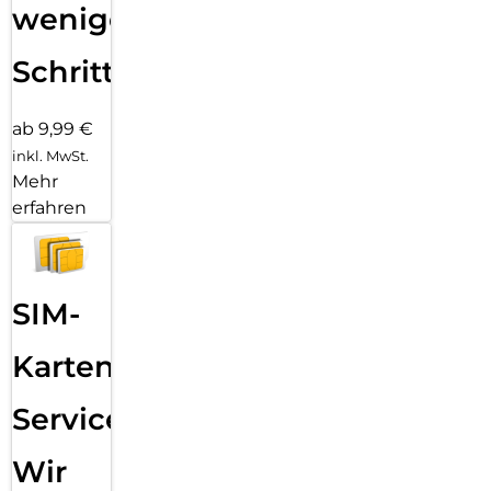
wenigen
Das schlanke, stylishe Ortungsgerät lässt sich problemlos an
deinen Wertgegenständen und zahlreichem beliebten
Schritten
Zubehör von Drittanbietern befestigen.
ab 9,99 €
inkl. MwSt.
Mehr
erfahren
SIM-
Karten
Service:
Wir