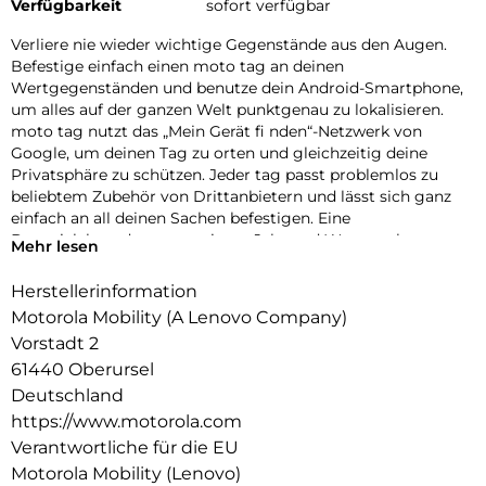
Verfügbarkeit
sofort verfügbar
Verliere nie wieder wichtige Gegenstände aus den Augen.
Befestige einfach einen moto tag an deinen
Wertgegenständen und benutze dein Android-Smartphone,
um alles auf der ganzen Welt punktgenau zu lokalisieren.
moto tag nutzt das „Mein Gerät fi nden“-Netzwerk von
Google, um deinen Tag zu orten und gleichzeitig deine
Privatsphäre zu schützen. Jeder tag passt problemlos zu
beliebtem Zubehör von Drittanbietern und lässt sich ganz
einfach an all deinen Sachen befestigen. Eine
Batterielebensdauer von einem Jahr und Wasserschutz
Mehr lesen
machen den moto tag besonders langlebig.
Herstellerinformation
Einfaches Einrichten und Tragen.
Motorola Mobility (A Lenovo Company)
Befestige einfach einen moto tag an deinen
Vorstadt 2
Wertgegenständen und benutze dein Android-Smartphone,
61440 Oberursel
um alles auf der ganzen Welt punktgenau zu lokalisieren.
Deutschland
Schutz vor unerwünschtem Trackin.
https://www.motorola.com
Verantwortliche für die EU
Du kannst sicher sein, dass dein Tracking privat bleibt und
Motorola Mobility (Lenovo)
dein tag durch eine End-to-End-Verschlüsselung im