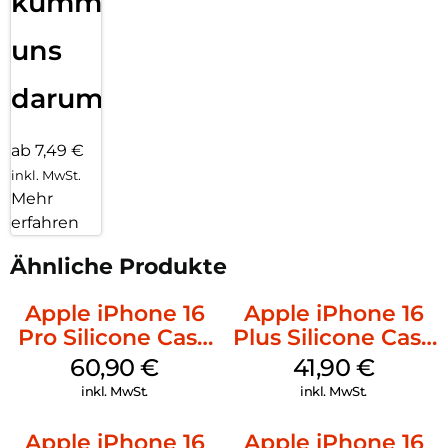
kümmern
uns
darum!
ab 7,49 €
inkl. MwSt.
Mehr
erfahren
Ähnliche Produkte
Apple iPhone 16
Apple iPhone 16
Pro Silicone Case
Plus Silicone Case
MagSafe Stone
MagSafe Stone
60,90
€
41,90
€
Gray
Gray
inkl. MwSt.
inkl. MwSt.
Apple iPhone 16
Apple iPhone 16