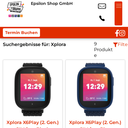
Epsilon Shop GmbH
Termin Buchen
9
Suchergebnisse für:
Xplora
Filte
Produkt
e
Xplora X6Play (2. Gen.)
Xplora X6Play (2. Gen.)