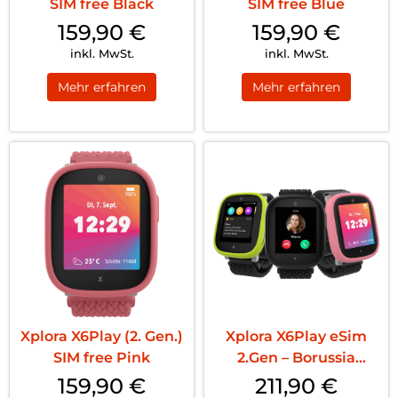
SIM free Black
SIM free Blue
159,90
€
159,90
€
inkl. MwSt.
inkl. MwSt.
Mehr erfahren
Mehr erfahren
Xplora X6Play (2. Gen.)
Xplora X6Play eSim
SIM free Pink
2.Gen – Borussia
Dortmund...
159,90
€
211,90
€