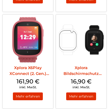
Xplora X6Play
Xplora
XConnect (2. Gen.)
Bildschirmschutz
Nano SIM Pink
X6Play Transparent
161,90
€
16,90
€
inkl. MwSt.
inkl. MwSt.
Mehr erfahren
Mehr erfahren