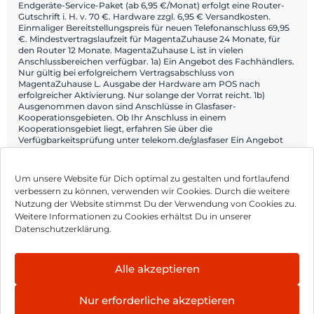
Endgeräte-Service-Paket (ab 6,95 €/Monat) erfolgt eine Router-
Gutschrift i. H. v. 70 €. Hardware zzgl. 6,95 € Versandkosten.
Einmaliger Bereitstellungspreis für neuen Telefonanschluss 69,95
€. Mindestvertragslaufzeit für MagentaZuhause 24 Monate, für
den Router 12 Monate. MagentaZuhause L ist in vielen
Anschlussbereichen verfügbar. 1a) Ein Angebot des Fachhändlers.
Nur gültig bei erfolgreichem Vertragsabschluss von
MagentaZuhause L. Ausgabe der Hardware am POS nach
erfolgreicher Aktivierung. Nur solange der Vorrat reicht. 1b)
Ausgenommen davon sind Anschlüsse in Glasfaser-
Kooperationsgebieten. Ob Ihr Anschluss in einem
Kooperationsgebiet liegt, erfahren Sie über die
Verfügbarkeitsprüfung unter telekom.de/glasfaser Ein Angebot
von: Telekom Deutschland GmbH, Landgrabenweg 151, 53227
Bonn.
Um unsere Website für Dich optimal zu gestalten und fortlaufend
verbessern zu können, verwenden wir Cookies. Durch die weitere
Nutzung der Website stimmst Du der Verwendung von Cookies zu.
Impressum
Weitere Informationen zu Cookies erhältst Du in unserer
Datenschutzerklärung.
AGB
Datenschutz
Alle akzeptieren
Vertrag widerrufen
Nur erforderliche akzeptieren