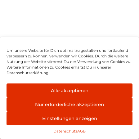
Um unsere Website für Dich optimal zu gestalten und fortlaufend
verbessern zu können, verwenden wir Cookies. Durch die weitere
Nutzung der Website stimmst Du der Verwendung von Cookies zu.
Impressum
Weitere Informationen zu Cookies erhältst Du in unserer
Datenschutzerklärung.
AGB
Datenschutz
Alle akzeptieren
Vertrag widerrufen
Nur erforderliche akzeptieren
Hinweis zur Batterieentsorgung
Einstellungen anzeigen
Newsletter
Datenschutz
AGB
©
2026
, Brodos AG – All Rights Reserved.