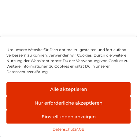
Um unsere Website für Dich optimal zu gestalten und fortlaufend
verbessern zu können, verwenden wir Cookies. Durch die weitere
Nutzung der Website stimmst Du der Verwendung von Cookies zu.
Impressum
Weitere Informationen zu Cookies erhältst Du in unserer
Datenschutzerklärung.
AGB
Datenschutz
Alle akzeptieren
Vertrag widerrufen
Nur erforderliche akzeptieren
Hinweis zur Batterieentsorgung
Einstellungen anzeigen
Newsletter
Datenschutz
AGB
©
2026
, Brodos AG – All Rights Reserved.