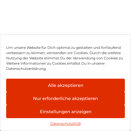
Um unsere Website für Dich optimal zu gestalten und fortlaufend
verbessern zu können, verwenden wir Cookies. Durch die weitere
Nutzung der Website stimmst Du der Verwendung von Cookies zu.
Impressum
Weitere Informationen zu Cookies erhältst Du in unserer
Datenschutzerklärung.
AGB
Datenschutz
Alle akzeptieren
Vertrag widerrufen
Nur erforderliche akzeptieren
Hinweis zur Batterieentsorgung
Einstellungen anzeigen
Newsletter
Datenschutz
AGB
©
2026
, Brodos AG – All Rights Reserved.