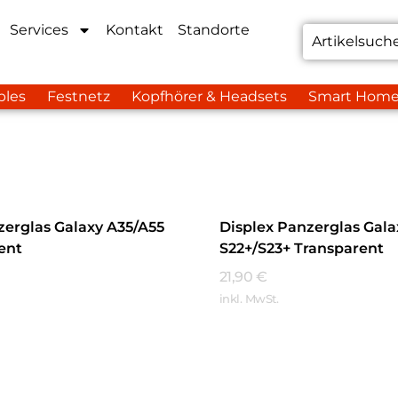
Services
Kontakt
Standorte
bles
Festnetz
Kopfhörer & Headsets
Smart Hom
zerglas Galaxy A35/A55
Displex Panzerglas Gala
ent
S22+/S23+ Transparent
21,90
€
inkl. MwSt.
hren
Mehr Erfahren