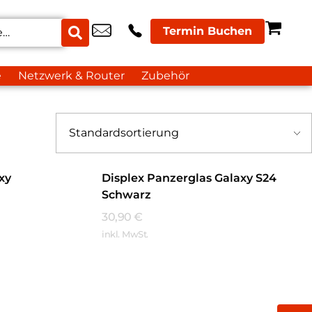
Termin Buchen
e
Netzwerk & Router
Zubehör
xy
Displex Panzerglas Galaxy S24
Schwarz
30,90
€
inkl. MwSt.
Mehr Erfahren