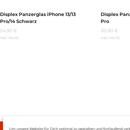
Displex Panzerglas iPhone 13/13
Displex Panz
Pro/14 Schwarz
Pro
24,90
€
20,90
€
inkl. MwSt.
inkl. MwSt.
Mehr Erfahren
Mehr Erfa
Um unsere Website für Dich optimal zu gestalten und fortlaufend ver