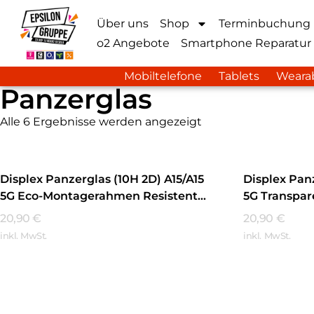
Über uns
Shop
Terminbuchung
o2 Angebote
Smartphone Reparatur
Mobiltelefone
Tablets
Weara
Panzerglas
Alle 6 Ergebnisse werden angezeigt
Displex Panzerglas (10H 2D) A15/A15
Displex Pan
5G Eco-Montagerahmen Resistent
5G Transpar
Transparent
20,90
€
20,90
€
inkl. MwSt.
inkl. MwSt.
Mehr Erfahren
Mehr Erfa