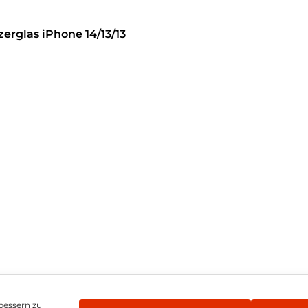
erglas iPhone 14/13/13
hren
bessern zu