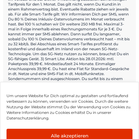
Tarifpreis für den 1. Monat. Das gilt nicht, wenn Du Kund:in in
einem Rahmenvertrag bist. Eventuelle Rabatte ziehen wir jeweils
ab. Für alle Smart-Tarife gilt: Wir informieren Dich per SMS, wenn
Du 80 % Deines Inklusiv-Datenvolumens im Monat verbraucht
hast. Bei 100 % schalten wir Dir weitere 250 MB frei. Maximal 3-
mal in Folge innerhalb eines Rechnungsmonats für je 3 €. Du
kannst immer per SMS ablehnen. Dann surfst Du langsamer,
sobald Du 100 % Deines Datenvolumens verbraucht hast – mit bis
zu 32 kbit/s. Bei Abschluss eines Smart-Tarifes profitierst du
kostenfrei und dauerhaft im Inland von der neuen 5G-Netz-
Technologie. Um das 5G-Netz nutzen zu können, brauchst Du ein
5G-fähiges Gerät. 3) Smart Lite: Aktion bis 28.01.2026: mtl.
Paketpreis 39,99 €. Mindestlaufzeit 24 Monate. Einmaliger
Anschlusspreis 39,99 €. Du hast eine Flat für Standard-Gespräche
in dt. Netze und eine SMS-Flat in dt. Mobilfunknetze.
Sondernummern sind ausgeschlossen. Du surfst bis zu einem
Datenvolumen von 40 GB/Mon. (statt 20 GB/Mon.) mit der jeweils
größtmöglichen Bandbreite mit Vodafone.
Um unsere Website für Dich optimal zu gestalten und fortlaufend
verbessern zu können, verwenden wir Cookies. Durch die weitere
Nutzung der Website stimmst Du der Verwendung von Cookies zu.
Impressum
Weitere Informationen zu Cookies erhältst Du in unserer
Datenschutzerklärung.
AGB
Datenschutz
Alle akzeptieren