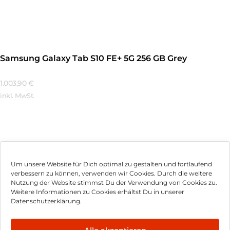
Mehr Erfahren
Samsung Galaxy Tab S10 FE+ 5G 256 GB Grey
1.003,90
€
inkl. MwSt.
Mehr Erfahren
Um unsere Website für Dich optimal zu gestalten und fortlaufend
verbessern zu können, verwenden wir Cookies. Durch die weitere
Nutzung der Website stimmst Du der Verwendung von Cookies zu.
Impressum
Weitere Informationen zu Cookies erhältst Du in unserer
Datenschutzerklärung.
AGB
Datenschutz