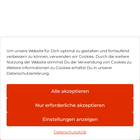
Um unsere Website für Dich optimal zu gestalten und fortlaufend
verbessern zu können, verwenden wir Cookies. Durch die weitere
Nutzung der Website stimmst Du der Verwendung von Cookies zu.
Impressum
Weitere Informationen zu Cookies erhältst Du in unserer
Datenschutzerklärung.
AGB
Datenschutz
Alle akzeptieren
Vertrag widerrufen
Nur erforderliche akzeptieren
Hinweis zur Batterieentsorgung
Einstellungen anzeigen
Newsletter
Datenschutz
AGB
©
2026
, Brodos AG – All Rights Reserved.