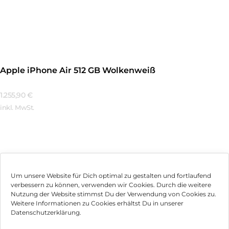
Mehr Erfahren
Apple iPhone Air 512 GB Wolkenweiß
1.255,90
€
inkl. MwSt.
Mehr Erfahren
Um unsere Website für Dich optimal zu gestalten und fortlaufend
verbessern zu können, verwenden wir Cookies. Durch die weitere
Nutzung der Website stimmst Du der Verwendung von Cookies zu.
Impressum
Weitere Informationen zu Cookies erhältst Du in unserer
Datenschutzerklärung.
AGB