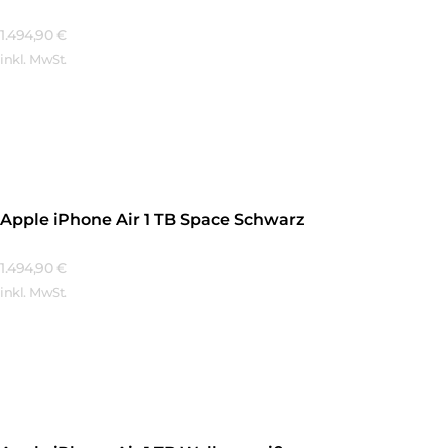
1.494,90
€
inkl. MwSt.
Mehr Erfahren
Apple iPhone Air 1 TB Space Schwarz
1.494,90
€
inkl. MwSt.
Mehr Erfahren