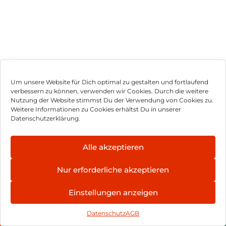
Um unsere Website für Dich optimal zu gestalten und fortlaufend
verbessern zu können, verwenden wir Cookies. Durch die weitere
Nutzung der Website stimmst Du der Verwendung von Cookies zu.
Impressum
Weitere Informationen zu Cookies erhältst Du in unserer
Datenschutzerklärung.
AGB
Datenschutz
Alle akzeptieren
Vertrag widerrufen
Nur erforderliche akzeptieren
Hinweis zur Batterieentsorgung
Einstellungen anzeigen
Newsletter
Datenschutz
AGB
©
2026
, Brodos AG – All Rights Reserved.