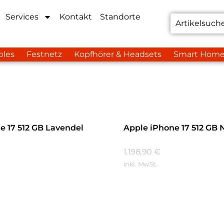
Services
Kontakt
Standorte
bles
Festnetz
Kopfhörer & Headsets
Smart Hom
e 17 512 GB Lavendel
Apple iPhone 17 512 GB 
1.198,90
€
inkl. MwSt.
hren
Mehr Erfahren