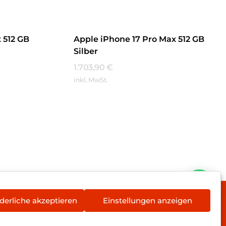
 512 GB
Apple iPhone 17 Pro Max 512 GB
Silber
1.703,90
€
inkl. MwSt.
Mehr Erfahren
derliche akzeptieren
Einstellungen anzeigen
rieentsorgung
Newsletter