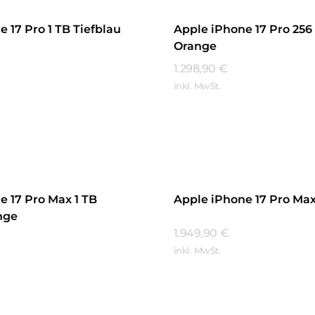
 17 Pro 1 TB Tiefblau
Apple iPhone 17 Pro 25
Orange
1.298,90
€
inkl. MwSt.
hren
Mehr Erfahren
e 17 Pro Max 1 TB
Apple iPhone 17 Pro Max 
nge
1.949,90
€
inkl. MwSt.
Mehr Erfahren
hren