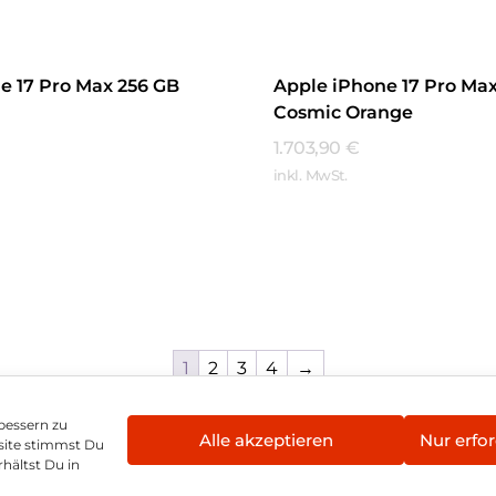
e 17 Pro Max 256 GB
Apple iPhone 17 Pro Max
Cosmic Orange
1.703,90
€
inkl. MwSt.
hren
Mehr Erfahren
1
2
3
4
→
bessern zu
Alle akzeptieren
Nur erfor
site stimmst Du
enschutz
Vertrag widerrufen
Hinweis zur Batte
hältst Du in