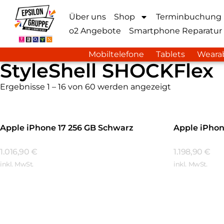
Über uns
Shop
Terminbuchung
o2 Angebote
Smartphone Reparatur
Mobiltelefone
Tablets
Weara
StyleShell SHOCKFlex
Ergebnisse 1 – 16 von 60 werden angezeigt
Apple iPhone 17 256 GB Schwarz
Apple iPhon
1.016,90
€
1.198,90
€
inkl. MwSt.
inkl. MwSt.
Mehr Erfahren
Mehr Erfa