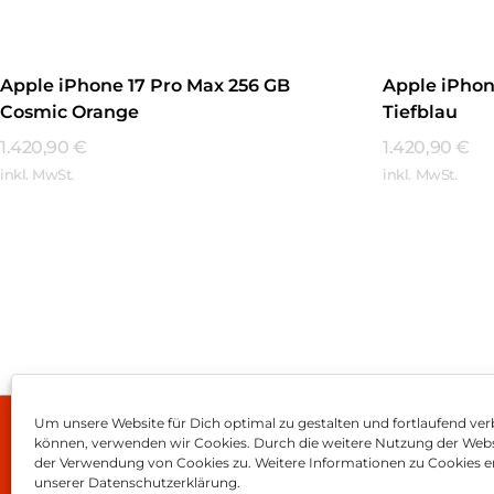
Apple iPhone 17 Pro Max 256 GB
Apple iPhon
Cosmic Orange
Tiefblau
1.420,90
€
1.420,90
€
inkl. MwSt.
inkl. MwSt.
Mehr Erfahren
Mehr Erfa
Um unsere Website für Dich optimal zu gestalten und fortlaufend ver
können, verwenden wir Cookies. Durch die weitere Nutzung der Web
Impressum
AGB
Dat
der Verwendung von Cookies zu. Weitere Informationen zu Cookies er
unserer Datenschutzerklärung.