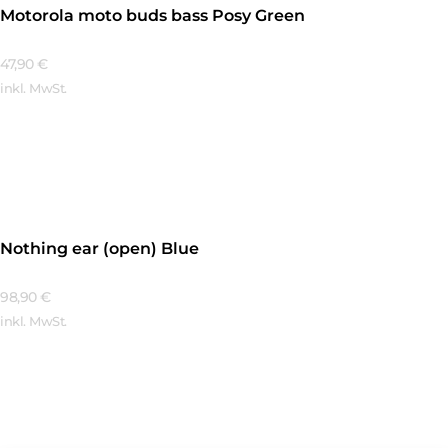
Motorola moto buds bass Posy Green
47,90
€
inkl. MwSt.
Mehr Erfahren
Nothing ear (open) Blue
98,90
€
inkl. MwSt.
Mehr Erfahren