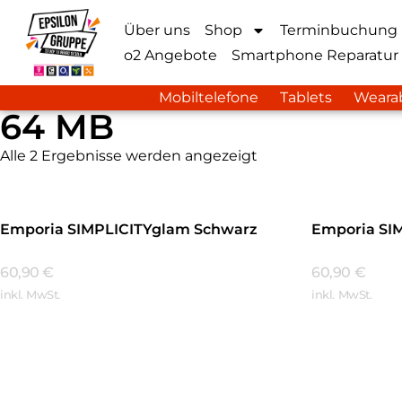
Über uns
Shop
Terminbuchung
o2 Angebote
Smartphone Reparatur
Mobiltelefone
Tablets
Weara
64 MB
Alle 2 Ergebnisse werden angezeigt
Emporia SIMPLICITYglam Schwarz
Emporia SI
60,90
€
60,90
€
inkl. MwSt.
inkl. MwSt.
Mehr Erfahren
Mehr Erfa