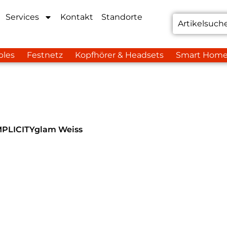
Services
Kontakt
Standorte
bles
Festnetz
Kopfhörer & Headsets
Smart Hom
MPLICITYglam Weiss
hren