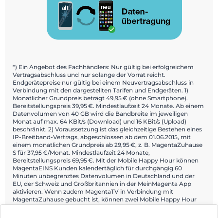
*) Ein Angebot des Fachhändlers: Nur gültig bei erfolgreichem
Vertragsabschluss und nur solange der Vorrat reicht.
Endgerätepreise nur gültig bei einem Neuvertragsabschluss in
Verbindung mit den dargestellten Tarifen und Endgeräten. 1)
Monatlicher Grundpreis beträgt 49,95 € (ohne Smartphone).
Bereitstellungspreis 39,95 €. Mindestlaufzeit 24 Monate. Ab einem
Datenvolumen von 40 GB wird die Bandbreite im jeweiligen
Monat auf max. 64 KBit/s (Download) und 16 KBit/s (Upload)
beschränkt. 2) Voraussetzung ist das gleichzeitige Bestehen eines
IP-Breitband-Vertrags, abgeschlossen ab dem 01.06.2015, mit
einem monatlichen Grundpreis ab 29,95 €, z. B. MagentaZuhause
S für 37,95 €/Monat. Mindestlaufzeit 24 Monate,
Bereitstellungspreis 69,95 €. Mit der Mobile Happy Hour können
MagentaEINS Kunden kalendertäglich für durchgängig 60
Minuten unbegrenztes Datenvolumen in Deutschland und der
EU, der Schweiz und Großbritannien in der MeinMagenta App
aktivieren. Wenn zudem MagentaTV in Verbindung mit
MagentaZuhause gebucht ist, können zwei Mobile Happy Hour
aktiviert werden. Ein Angebot von: Telekom Deutschland GmbH,
Landgrabenweg 149, 53227 Bonn.