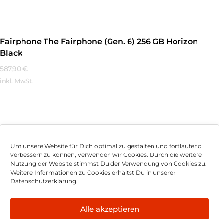
Fairphone The Fairphone (Gen. 6) 256 GB Horizon
Black
587,90
€
inkl. MwSt.
Mehr Erfahren
Um unsere Website für Dich optimal zu gestalten und fortlaufend
verbessern zu können, verwenden wir Cookies. Durch die weitere
Nutzung der Website stimmst Du der Verwendung von Cookies zu.
Impressum
Weitere Informationen zu Cookies erhältst Du in unserer
Datenschutzerklärung.
AGB
Datenschutz
Alle akzeptieren