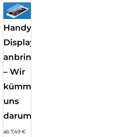
Handy
Displayfolie
anbringen
– Wir
kümmern
uns
darum!
ab 7,49 €