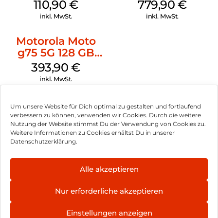
Obsidian
110,90
€
779,90
€
inkl. MwSt.
inkl. MwSt.
Motorola Moto
g75 5G 128 GB
Charcoal Gray
393,90
€
inkl. MwSt.
Um unsere Website für Dich optimal zu gestalten und fortlaufend
verbessern zu können, verwenden wir Cookies. Durch die weitere
Nutzung der Website stimmst Du der Verwendung von Cookies zu.
Impressum
Weitere Informationen zu Cookies erhältst Du in unserer
Datenschutzerklärung.
AGB
Datenschutz
Alle akzeptieren
Vertrag widerrufen
Nur erforderliche akzeptieren
Hinweis zur Batterieentsorgung
Einstellungen anzeigen