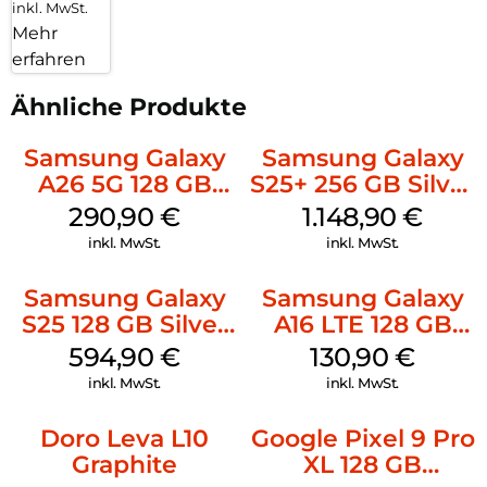
inkl. MwSt.
Mehr
erfahren
Ähnliche Produkte
Samsung Galaxy
Samsung Galaxy
A26 5G 128 GB
S25+ 256 GB Silver
White
Shadow
290,90
€
1.148,90
€
inkl. MwSt.
inkl. MwSt.
Samsung Galaxy
Samsung Galaxy
S25 128 GB Silver
A16 LTE 128 GB
Shadow
Black
594,90
€
130,90
€
inkl. MwSt.
inkl. MwSt.
Doro Leva L10
Google Pixel 9 Pro
Graphite
XL 128 GB