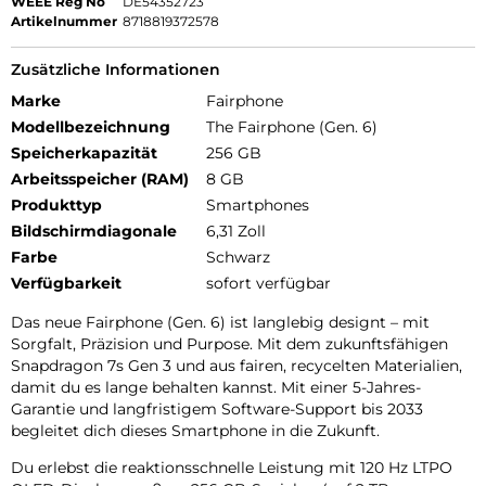
WEEE Reg No
DE54352723
Artikelnummer
8718819372578
Zusätzliche Informationen
Marke
Fairphone
Modellbezeichnung
The Fairphone (Gen. 6)
Speicherkapazität
256 GB
Arbeitsspeicher (RAM)
8 GB
Produkttyp
Smartphones
Bildschirmdiagonale
6,31 Zoll
Farbe
Schwarz
Verfügbarkeit
sofort verfügbar
Das neue Fairphone (Gen. 6) ist langlebig designt – mit
Sorgfalt, Präzision und Purpose. Mit dem zukunftsfähigen
Snapdragon 7s Gen 3 und aus fairen, recycelten Materialien,
damit du es lange behalten kannst. Mit einer 5-Jahres-
Garantie und langfristigem Software-Support bis 2033
begleitet dich dieses Smartphone in die Zukunft.
Du erlebst die reaktionsschnelle Leistung mit 120 Hz LTPO