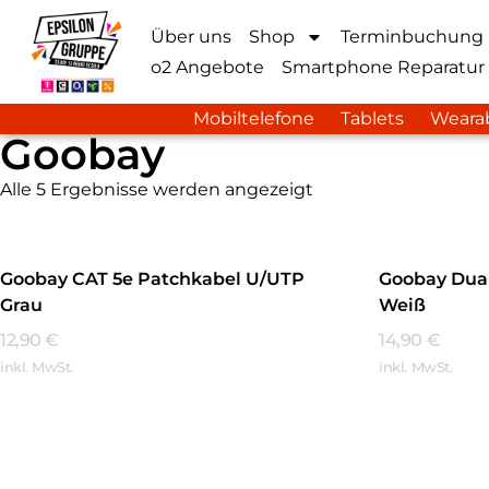
Über uns
Shop
Terminbuchung
o2 Angebote
Smartphone Reparatur
Mobiltelefone
Tablets
Weara
Goobay
Alle 5 Ergebnisse werden angezeigt
Goobay CAT 5e Patchkabel U/UTP
Goobay Dua
Grau
Weiß
12,90
€
14,90
€
inkl. MwSt.
inkl. MwSt.
Mehr Erfahren
Mehr Erfa