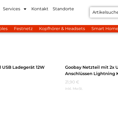
Services
Kontakt
Standorte
bles
Festnetz
Kopfhörer & Headsets
Smart Hom
l USB Ladegerät 12W
Goobay Netzteil mit 2x 
Anschlüssen Lightning 
Schwarz
21,90
€
inkl. MwSt.
hren
Mehr Erfahren