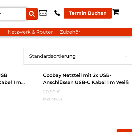
Termin Buchen
e
Netzwerk & Router
Zubehör
USB
Goobay Netzteil mit 2x USB-
Kabel 1 m
Anschlüssen USB-C Kabel 1 m Weiß
20,90
€
inkl. MwSt.
Mehr Erfahren