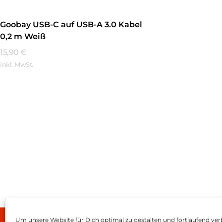
Goobay USB-C auf USB-A 3.0 Kabel
0,2 m Weiß
15,90
€
inkl. MwSt.
Mehr Erfahren
Um unsere Website für Dich optimal zu gestalten und fortlaufend ver