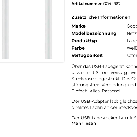
Artikelnummer
GO44987
Zusätzliche Informationen
Marke
Goo
Modellbezeichnung
Netz
Produkttyp
Lade
Farbe
Wei
Verfügbarkeit
sofo
Über das USB-Ladegerät könne
u. v. m mit Strom versorgt we
Steckdose eingesteckt. Das Go
störungsfreie Verbindung und 
Einfach. Alles. Passend!
Der USB-Adapter lädt gleichzei
direktes Laden an der Steckdo
Der USB-Ladestecker ist mit 
Mehr lesen
Kabel geladen werden.
Die integrierte Schutzelektro