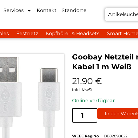
Services
Kontakt
Standorte
bles
Festnetz
Kopfhörer & Headsets
Smart Hom
Goobay Netzteil
Kabel 1 m Weiß
21,90
€
inkl. MwSt.
Online verfügbar
In den Waren
WEEE Reg No
DE82898622