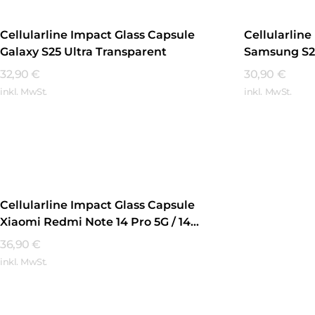
Cellularline Impact Glass Capsule
Cellularlin
Galaxy S25 Ultra Transparent
Samsung S2
32,90
€
30,90
€
inkl. MwSt.
inkl. MwSt.
Mehr Erfahren
Mehr Erfa
Cellularline Impact Glass Capsule
Xiaomi Redmi Note 14 Pro 5G / 14
Pro+ 5G Transparent
36,90
€
inkl. MwSt.
Mehr Erfahren