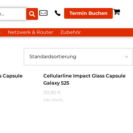
Termin Buchen
e
Netzwerk & Router
Zubehör
ss Capsule
Cellularline Impact Glass Capsule
Galaxy S25
30,90
€
inkl. MwSt.
Mehr Erfahren