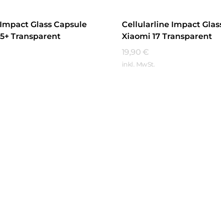
e Impact Glass Capsule
Cellularline Impact Gla
5+ Transparent
Xiaomi 17 Transparent
19,90
€
inkl. MwSt.
hren
Mehr Erfahren