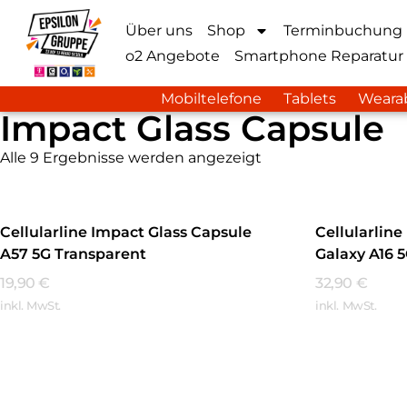
Über uns
Shop
Terminbuchung
o2 Angebote
Smartphone Reparatur
Mobiltelefone
Tablets
Weara
Impact Glass Capsule
Alle 9 Ergebnisse werden angezeigt
Cellularline Impact Glass Capsule
Cellularlin
A57 5G Transparent
Galaxy A16 
19,90
€
32,90
€
inkl. MwSt.
inkl. MwSt.
Mehr Erfahren
Mehr Erfa