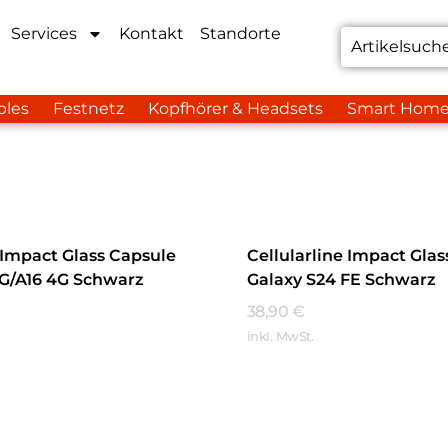
Services
Kontakt
Standorte
bles
Festnetz
Kopfhörer & Headsets
Smart Hom
e Impact Glass Capsule
Cellularline Impact Gla
5G/A16 4G Schwarz
Galaxy S24 FE Schwarz
38,90
€
inkl. MwSt.
hren
Mehr Erfahren