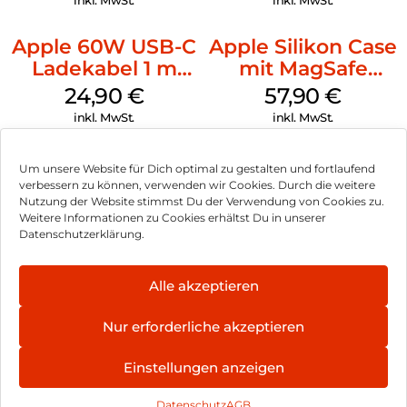
inkl. MwSt.
inkl. MwSt.
Apple 60W USB-C
Apple Silikon Case
Ladekabel 1 m
mit MagSafe
Weiß
iPhone 14 Pro
24,90
€
57,90
€
(PRODUCT)RED
inkl. MwSt.
inkl. MwSt.
Um unsere Website für Dich optimal zu gestalten und fortlaufend
verbessern zu können, verwenden wir Cookies. Durch die weitere
Nutzung der Website stimmst Du der Verwendung von Cookies zu.
Impressum
Weitere Informationen zu Cookies erhältst Du in unserer
Datenschutzerklärung.
AGB
Datenschutz
Alle akzeptieren
Vertrag widerrufen
Nur erforderliche akzeptieren
Hinweis zur Batterieentsorgung
Einstellungen anzeigen
Newsletter
Datenschutz
AGB