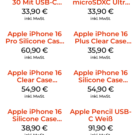
30 Mit USB-C
microSDXC Ultra
Kabel Weiß
128 GB + Adapter
33,90
€
33,90
€
Mobile
inkl. MwSt.
inkl. MwSt.
Apple iPhone 16
Apple iPhone 16
Pro Silicone Case
Plus Clear Case
MagSafe Stone
MagSafe
60,90
€
35,90
€
Gray
Transparent
inkl. MwSt.
inkl. MwSt.
Apple iPhone 16
Apple iPhone 16
Clear Case
Silicone Case
MagSafe
MagSafe Lake
54,90
€
54,90
€
Transparent
Green
inkl. MwSt.
inkl. MwSt.
Apple iPhone 16
Apple Pencil USB-
Silicone Case
C Weiß
MagSafe
38,90
€
91,90
€
Ultramarine