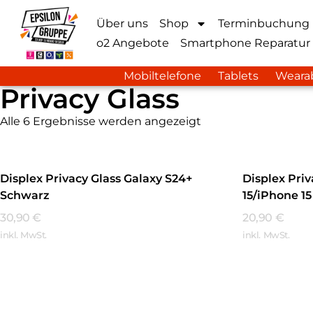
Über uns
Shop
Terminbuchung
o2 Angebote
Smartphone Reparatur
Mobiltelefone
Tablets
Weara
Privacy Glass
Alle 6 Ergebnisse werden angezeigt
Displex Privacy Glass Galaxy S24+
Displex Pri
Schwarz
15/iPhone 1
30,90
€
20,90
€
inkl. MwSt.
inkl. MwSt.
Mehr Erfahren
Mehr Erfa