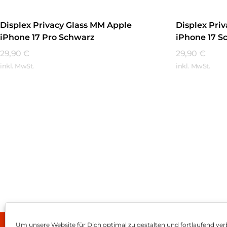
Displex Privacy Glass MM Apple
Displex Pri
iPhone 17 Pro Schwarz
iPhone 17 S
29,90
€
29,90
€
inkl. MwSt.
inkl. MwSt.
Mehr Erfahren
Mehr Erfa
Um unsere Website für Dich optimal zu gestalten und fortlaufend ver