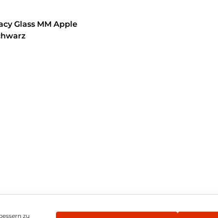
vacy Glass MM Apple
chwarz
hren
bessern zu