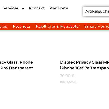
Services
Kontakt
Standorte
bles
Festnetz
Kopfhörer & Headsets
Smart Hom
vacy Glass iPhone
Displex Privacy Glass M
5 Pro Transparent
iPhone 16e/17e Transpar
30,90
€
inkl. MwSt.
hren
Mehr Erfahren