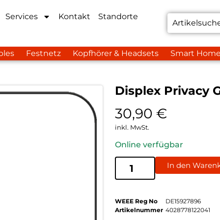
Services
Kontakt
Standorte
bles
Festnetz
Kopfhörer & Headsets
Smart Hom
Displex Privacy 
30,90
€
inkl. MwSt.
Online verfügbar
In den Waren
WEEE Reg No
DE15927896
Artikelnummer
4028778122041