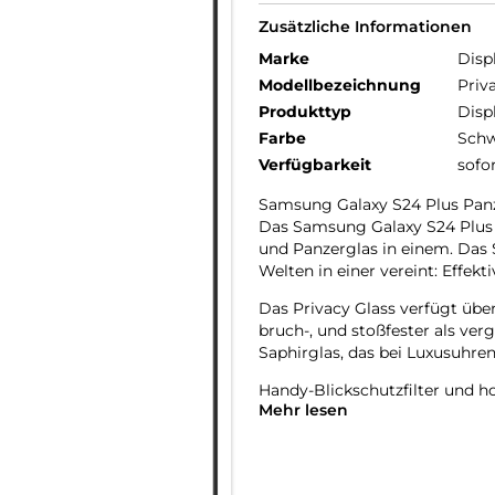
Zusätzliche Informationen
Marke
Disp
Modellbezeichnung
Priv
Produkttyp
Disp
Farbe
Schw
Verfügbarkeit
sofo
Samsung Galaxy S24 Plus Panz
Das Samsung Galaxy S24 Plus P
und Panzerglas in einem. Das
Welten in einer vereint: Effek
Das Privacy Glass verfügt über
bruch-, und stoßfester als ver
Saphirglas, das bei Luxusuhre
Handy-Blickschutzfilter und 
Mehr lesen
Das Samsung S24 Plus Privacy
Privacy-Filter, der in den Blick
einem bestimmten Blickwinkel
einem Blickwinkel ab 30° schw