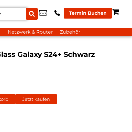
Termin Buchen
e
Netzwerk & Router
Zubehör
Glass Galaxy S24+ Schwarz
korb
Jetzt kaufen