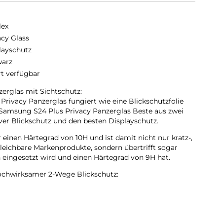
lex
acy Glass
layschutz
arz
rt verfügbar
erglas mit Sichtschutz:
rivacy Panzerglas fungiert wie eine Blickschutzfolie
 Samsung S24 Plus Privacy Panzerglas Beste aus zwei
tiver Blickschutz und den besten Displayschutz.
 einen Härtegrad von 10H und ist damit nicht nur kratz-,
gleichbare Markenprodukte, sondern übertrifft sogar
n eingesetzt wird und einen Härtegrad von 9H hat.
hochwirksamer 2-Wege Blickschutz:
 Panzerglas bleit seinem Namen treu. Dank speziellem
schutzfilter integriert ist, wird das Display-Licht nur aus
 durchgelassen. Somit erscheint der Bildschirm aus
arz.