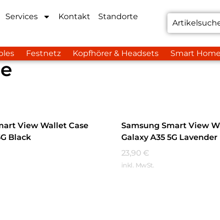
Services
Kontakt
Standorte
bles
Festnetz
Kopfhörer & Headsets
Smart Hom
se
art View Wallet Case
Samsung Smart View Wa
5G Black
Galaxy A35 5G Lavender
23,90
€
inkl. MwSt.
hren
Mehr Erfahren