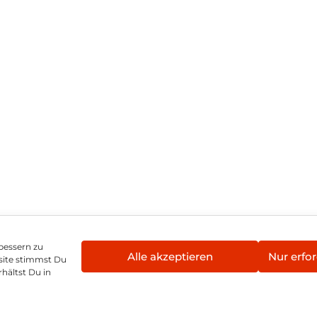
bessern zu
Alle akzeptieren
Nur erfor
site stimmst Du
enschutz
Vertrag widerrufen
Hinweis zur Batte
hältst Du in
©
2026
, Brodos AG – All Rights Reserved.