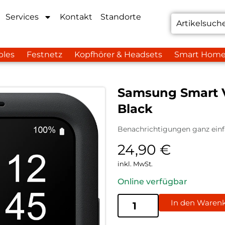
Services
Kontakt
Standorte
bles
Festnetz
Kopfhörer & Headsets
Smart Hom
Samsung Smart V
Black
Benachrichtigungen ganz einf
24,90
€
inkl. MwSt.
Online verfügbar
In den Waren