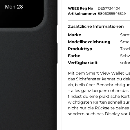
WEEE Reg No
DE57734404
Artikelnummer
8806095546629
Zusätzliche Informationen
Marke
Sam
Modellbezeichnung
Smar
Produkttyp
Tasc
Farbe
Schw
Verfügbarkeit
sofo
Mit dem Smart View Wallet Ca
das Sichtfenster kannst du de
ab, bleib über Benachrichtig
– alles ganz bequem ohne das 
findest du eine praktische Kar
wichtigsten Karten schnell z
nicht nur die Rückseite deine
sondern auch das Display vor 