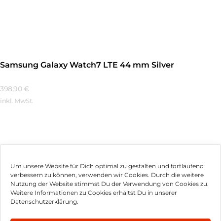
Mehr Erfahren
Samsung Galaxy Watch7 LTE 44 mm Silver
398,90
€
inkl. MwSt.
Mehr Erfahren
Um unsere Website für Dich optimal zu gestalten und fortlaufend
verbessern zu können, verwenden wir Cookies. Durch die weitere
Nutzung der Website stimmst Du der Verwendung von Cookies zu.
Impressum
Weitere Informationen zu Cookies erhältst Du in unserer
Datenschutzerklärung.
AGB