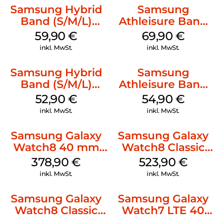
Samsung Hybrid
Samsung
Band (S/M/L)
Athleisure Band
Galaxy
(S/M) Galaxy
59,90
€
69,90
€
Watch8/Watch8
Watch8/Watch8
inkl. MwSt.
inkl. MwSt.
Classic Taupe
Classic Sage
Samsung Hybrid
Samsung
Band (S/M/L)
Athleisure Band
Galaxy
(S/M) Galaxy
52,90
€
54,90
€
Watch8/Watch8
Watch8/Watch8
inkl. MwSt.
inkl. MwSt.
Classic White
Classic Graphite
Samsung Galaxy
Samsung Galaxy
Watch8 40 mm
Watch8 Classic
Graphite
White
378,90
€
523,90
€
inkl. MwSt.
inkl. MwSt.
Samsung Galaxy
Samsung Galaxy
Watch8 Classic
Watch7 LTE 40