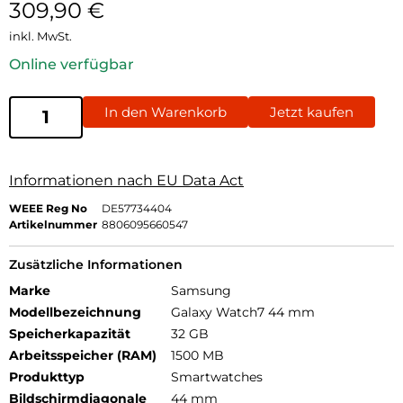
309,90
€
inkl. MwSt.
Online verfügbar
In den Warenkorb
Jetzt kaufen
Informationen nach EU Data Act
WEEE Reg No
DE57734404
Artikelnummer
8806095660547
Zusätzliche Informationen
Marke
Samsung
Modellbezeichnung
Galaxy Watch7 44 mm
Speicherkapazität
32 GB
Arbeitsspeicher (RAM)
1500 MB
Produkttyp
Smartwatches
Bildschirmdiagonale
44 mm