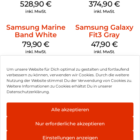
Black
mm Cream
528,90
€
374,90
€
inkl. MwSt.
inkl. MwSt.
Samsung Marine
Samsung Galaxy
Band White
Fit3 Gray
79,90
€
47,90
€
inkl. MwSt.
inkl. MwSt.
Um unsere Website für Dich optimal zu gestalten und fortlaufend
verbessern zu können, verwenden wir Cookies. Durch die weitere
Nutzung der Website stimmst Du der Verwendung von Cookies zu.
Impressum
Weitere Informationen zu Cookies erhältst Du in unserer
Datenschutzerklärung.
AGB
Datenschutz
Alle akzeptieren
Vertrag widerrufen
Nur erforderliche akzeptieren
Hinweis zur Batterieentsorgung
Einstellungen anzeigen