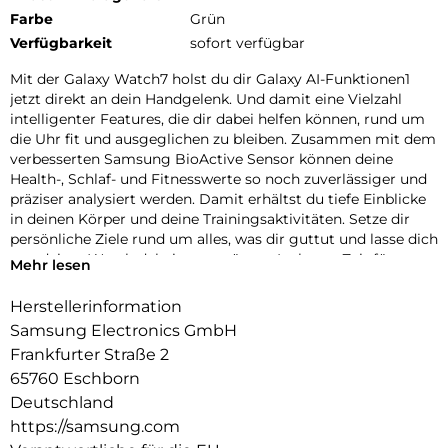
Farbe
Grün
Verfügbarkeit
sofort verfügbar
Mit der Galaxy Watch7 holst du dir Galaxy AI-Funktionen1
jetzt direkt an dein Handgelenk. Und damit eine Vielzahl
intelligenter Features, die dir dabei helfen können, rund um
die Uhr fit und ausgeglichen zu bleiben. Zusammen mit dem
verbesserten Samsung BioActive Sensor können deine
Health-, Schlaf- und Fitnesswerte so noch zuverlässiger und
präziser analysiert werden. Damit erhältst du tiefe Einblicke
in deinen Körper und deine Trainingsaktivitäten. Setze dir
persönliche Ziele rund um alles, was dir guttut und lasse dich
von deiner Watch dabei unterstützen. Ist heute Zeit für
Mehr lesen
Aktivität oder ist eher ein Ruhetag angesagt? Mit deinem
täglichen Energiewert, der erweiterten Schlafanalyse und
Herstellerinformation
einer verbesserten Überwachung deiner Herz-Kreislauf-
Samsung Electronics GmbH
Funktionen ermittelt die Galaxy Watch7 für dich deine
Frankfurter Straße 2
Tagesform.
65760 Eschborn
Obwohl die Galaxy Watch7 vollgepackt ist mit vielseitigen
Deutschland
Funktionen, liegt ihr Aluminium Gehäuse angenehm flach
https://samsung.com
und leicht an deinem Handgelenk. Zeitlos schön und