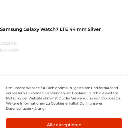
Samsung Galaxy Watch7 LTE 44 mm Silver
398,90
€
inkl. MwSt.
Mehr Erfahren
Um unsere Website für Dich optimal zu gestalten und fortlaufend
verbessern zu können, verwenden wir Cookies. Durch die weitere
Nutzung der Website stimmst Du der Verwendung von Cookies zu.
Impressum
Weitere Informationen zu Cookies erhältst Du in unserer
Datenschutzerklärung.
AGB
Datenschutz
Alle akzeptieren