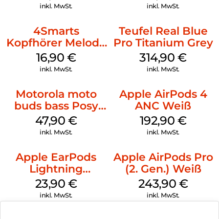
inkl. MwSt.
inkl. MwSt.
4Smarts
Teufel Real Blue
Kopfhörer Melody
Pro Titanium Grey
Digital USB-C
16,90
€
314,90
€
Weiß
inkl. MwSt.
inkl. MwSt.
Motorola moto
Apple AirPods 4
buds bass Posy
ANC Weiß
Green
47,90
€
192,90
€
inkl. MwSt.
inkl. MwSt.
Apple EarPods
Apple AirPods Pro
Lightning
(2. Gen.) Weiß
Anschluss Weiß
23,90
€
243,90
€
inkl. MwSt.
inkl. MwSt.