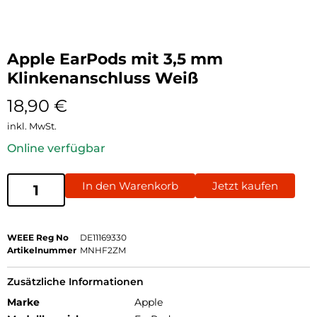
Apple EarPods mit 3,5 mm
Klinkenanschluss Weiß
18,90
€
inkl. MwSt.
Online verfügbar
In den Warenkorb
Jetzt kaufen
WEEE Reg No
DE11169330
Artikelnummer
MNHF2ZM
Zusätzliche Informationen
Marke
Apple