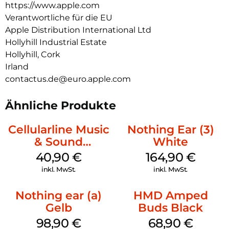
https://www.apple.com
Verantwortliche für die EU
Apple Distribution International Ltd
Hollyhill Industrial Estate
Hollyhill, Cork
Irland
contactus.de@euro.apple.com
Ähnliche Produkte
Cellularline Music
Nothing Ear (3)
& Sound
White
Bluetooth
40,90
€
164,90
€
Headphone MAXI
inkl. MwSt.
inkl. MwSt.
3 Purple
Nothing ear (a)
HMD Amped
Gelb
Buds Black
98,90
€
68,90
€