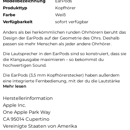
Modellbezeichnung
EarPods
Produkttyp
Kopfhörer
Farbe
Weiß
Verfügbarkeit
sofort verfügbar
Anders als bei herkömmlichen runden Ohrhörern beruht das
Design der EarPods auf der Geometrie des Ohrs. Deshalb
passen sie mehr Menschen als jeder andere Ohrhörer.
Die Lautsprecher in den EarPods sind so konstruiert, dass sie
die Klangausgabe maximieren – so bekommst du
hochwertigen Sound.
Die EarPods (3,5 mm Kopfhörerstecker) haben außerdem
eine integrierte Fernbedienung, mit der du die Lautstärke
Mehr lesen
anpassen, die Wiedergabe von Musik und Videos steuern und
Anrufe annehmen und beenden kannst, indem du einfach auf
Herstellerinformation
die Fernbedienung drückst.
Apple Inc.
One Apple Park Way
CA 95014 Cupertino
Vereinigte Staaten von Amerika