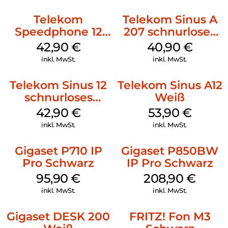
Anrufen von VIP-Kontakten klingelt – und bei allen anderen
stumm bleibt.
Telekom
Telekom Sinus A
Speedphone 12
207 schnurloses
Schwarz
analog Telefon
42,90
€
40,90
€
Schwarz
inkl. MwSt.
inkl. MwSt.
Telekom Sinus 12
Telekom Sinus A12
schnurloses
Weiß
Analog Telefon
42,90
€
53,90
€
Schwarz
inkl. MwSt.
inkl. MwSt.
Gigaset P710 IP
Gigaset P850BW
Pro Schwarz
IP Pro Schwarz
95,90
€
208,90
€
inkl. MwSt.
inkl. MwSt.
Gigaset DESK 200
FRITZ! Fon M3