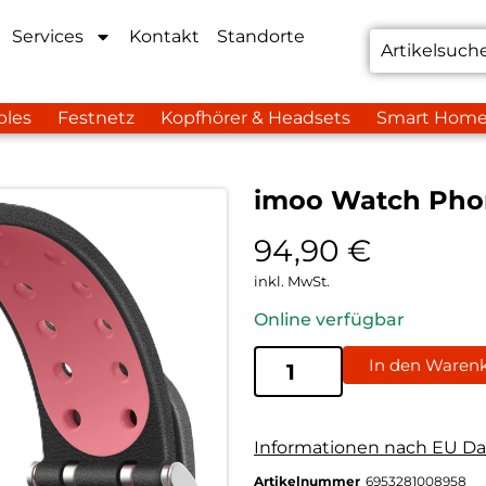
Services
Kontakt
Standorte
bles
Festnetz
Kopfhörer & Headsets
Smart Hom
imoo Watch Pho
94,90
€
inkl. MwSt.
Online verfügbar
In den Waren
Informationen nach EU Da
Artikelnummer
6953281008958