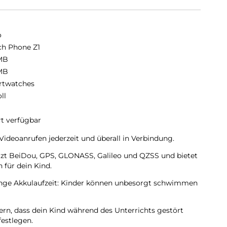
o
h Phone Z1
MB
MB
twatches
oll
rt verfügbar
Videoanrufen jederzeit und überall in Verbindung.
tzt BeiDou, GPS, GLONASS, Galileo und QZSS und bietet
für dein Kind.
ange Akkulaufzeit: Kinder können unbesorgt schwimmen
rn, dass dein Kind während des Unterrichts gestört
festlegen.