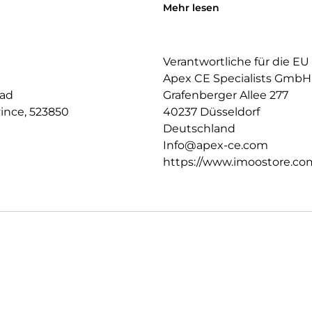
Mehr lesen
Ablehnung unbekannter Anrufe
blockierst.
Mehrsprachige Unterstutzung: 
Verantwortliche für die EU
Chinesisch.
Apex CE Specialists GmbH
oad
Grafenberger Allee 277
ince, 523850
40237 Düsseldorf
Deutschland
Info@apex-ce.com
https://www.imoostore.co