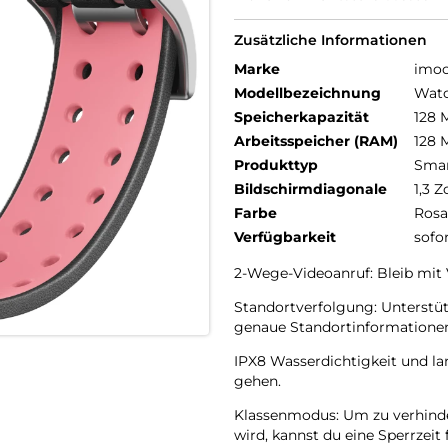
Zusätzliche Informationen
Marke
imo
Modellbezeichnung
Watc
Speicherkapazität
128 
Arbeitsspeicher (RAM)
128 
Produkttyp
Smar
Bildschirmdiagonale
1,3 Z
Farbe
Rosa
Verfügbarkeit
sofo
2-Wege-Videoanruf: Bleib mit 
Standortverfolgung: Unterstü
genaue Standortinformationen 
IPX8 Wasserdichtigkeit und l
gehen.
Klassenmodus: Um zu verhinde
wird, kannst du eine Sperrzeit 