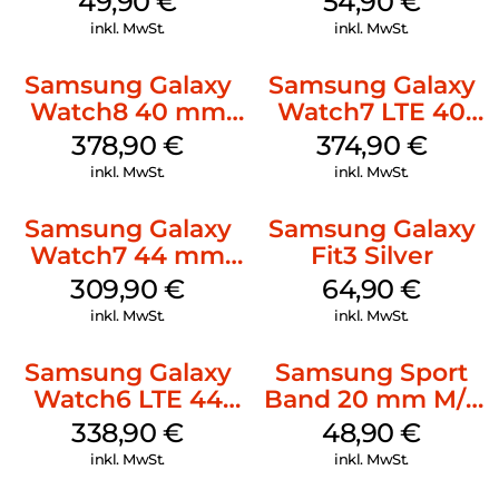
49,90
€
54,90
€
Classic White
Watch8/Watch8
inkl. MwSt.
inkl. MwSt.
Classic Graphite
Samsung Galaxy
Samsung Galaxy
Watch8 40 mm
Watch7 LTE 40
Graphite
mm Cream
378,90
€
374,90
€
inkl. MwSt.
inkl. MwSt.
Samsung Galaxy
Samsung Galaxy
Watch7 44 mm
Fit3 Silver
Silver
309,90
€
64,90
€
inkl. MwSt.
inkl. MwSt.
Samsung Galaxy
Samsung Sport
Watch6 LTE 44
Band 20 mm M/L
mm Graphite
Galaxy Watch
338,90
€
48,90
€
Series Silber
inkl. MwSt.
inkl. MwSt.