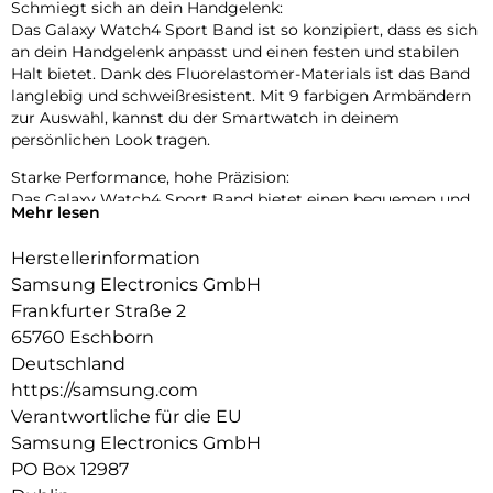
Schmiegt sich an dein Handgelenk:
Das Galaxy Watch4 Sport Band ist so konzipiert, dass es sich
an dein Handgelenk anpasst und einen festen und stabilen
Halt bietet. Dank des Fluorelastomer-Materials ist das Band
langlebig und schweißresistent. Mit 9 farbigen Armbändern
zur Auswahl, kannst du der Smartwatch in deinem
persönlichen Look tragen.
Starke Performance, hohe Präzision:
Das Galaxy Watch4 Sport Band bietet einen bequemen und
Mehr lesen
passgenauen Halt, um beim täglichen Fitness- und
Gesundheits-Tracking stets gute Leistung zu bringen. Das
Herstellerinformation
Armband wurde entwickelt, um sicherzustellen, dass deine
Samsung Electronics GmbH
Watch4 deine Gesundheits- und Fitnesswerte bei leichtem
oder intensivem Training genau messen kann.
Frankfurter Straße 2
65760 Eschborn
Deutschland
https://samsung.com
Verantwortliche für die EU
Samsung Electronics GmbH
PO Box 12987