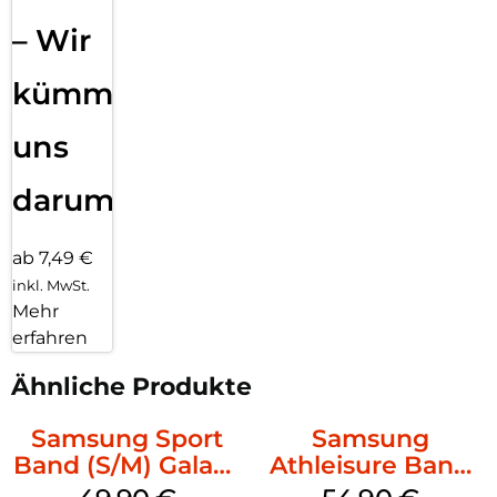
– Wir
kümmern
uns
darum!
ab 7,49 €
inkl. MwSt.
Mehr
erfahren
Ähnliche Produkte
Samsung Sport
Samsung
Band (S/M) Galaxy
Athleisure Band
Watch8/Watch8
(S/M) Galaxy