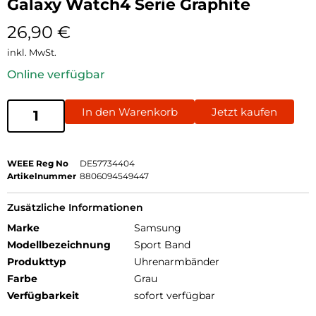
Galaxy Watch4 Serie Graphite
26,90
€
inkl. MwSt.
Online verfügbar
In den Warenkorb
Jetzt kaufen
WEEE Reg No
DE57734404
Artikelnummer
8806094549447
Zusätzliche Informationen
Marke
Samsung
Modellbezeichnung
Sport Band
Produkttyp
Uhrenarmbänder
Farbe
Grau
Verfügbarkeit
sofort verfügbar