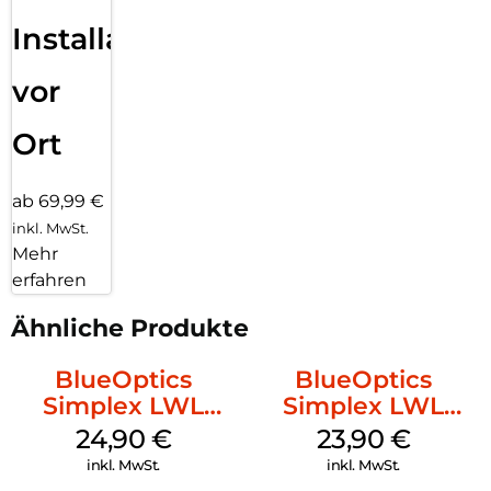
Installation
vor
Ort
ab 69,99 €
inkl. MwSt.
Mehr
erfahren
Ähnliche Produkte
BlueOptics
BlueOptics
Simplex LWL
Simplex LWL
Patchkabel LC-
Patchkabel LC-
24,90
€
23,90
€
APC Singlemode
APC Singlemode
inkl. MwSt.
inkl. MwSt.
20 m Yellow
15 m Yellow