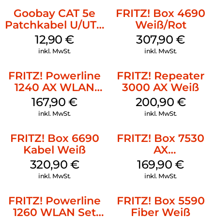
Goobay CAT 5e
FRITZ! Box 4690
Patchkabel U/UTP
Weiß/Rot
Grau
12,90
€
307,90
€
inkl. MwSt.
inkl. MwSt.
FRITZ! Powerline
FRITZ! Repeater
1240 AX WLAN
3000 AX Weiß
Set Weiß
167,90
€
200,90
€
inkl. MwSt.
inkl. MwSt.
FRITZ! Box 6690
FRITZ! Box 7530
Kabel Weiß
AX
(Tarifvermarktung)
320,90
€
169,90
€
Weiß
inkl. MwSt.
inkl. MwSt.
FRITZ! Powerline
FRITZ! Box 5590
1260 WLAN Set
Fiber Weiß