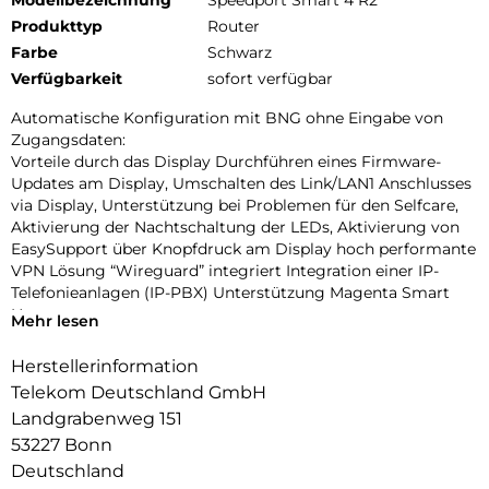
Produkttyp
Router
Farbe
Schwarz
Verfügbarkeit
sofort verfügbar
Automatische Konfiguration mit BNG ohne Eingabe von
Zugangsdaten:
Vorteile durch das Display Durchführen eines Firmware-
Updates am Display, Umschalten des Link/LAN1 Anschlusses
via Display, Unterstützung bei Problemen für den Selfcare,
Aktivierung der Nachtschaltung der LEDs, Aktivierung von
EasySupport über Knopfdruck am Display hoch performante
VPN Lösung “Wireguard” integriert Integration einer IP-
Telefonieanlagen (IP-PBX) Unterstützung Magenta Smart
Home.
Mehr lesen
Energiesparmodus – Zeitsteuerung:
Herstellerinformation
Hohe Sicherheit mit bereits ab Werk voreingestellter WLAN-
Telekom Deutschland GmbH
und DECT-Verschlüsselung mehr Komfort und Sicherheit
durch individuelle Einstellungsmöglichkeiten, wie z. B.
Landgrabenweg 151
Kindersicherung, Filter und Zeitschaltregeln, Konfiguration
53227 Bonn
der IP-Adresse der LAN-Schnittstellen sowie zusätzliche und
Deutschland
freie Konfiguration der dynamischen DNS-Anbieter