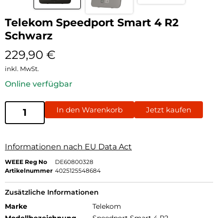
Telekom Speedport Smart 4 R2
Schwarz
229,90
€
inkl. MwSt.
Online verfügbar
In den Warenkorb
Jetzt kaufen
Informationen nach EU Data Act
WEEE Reg No
DE60800328
Artikelnummer
4025125548684
Zusätzliche Informationen
Marke
Telekom
Modellbezeichnung
Speedport Smart 4 R2