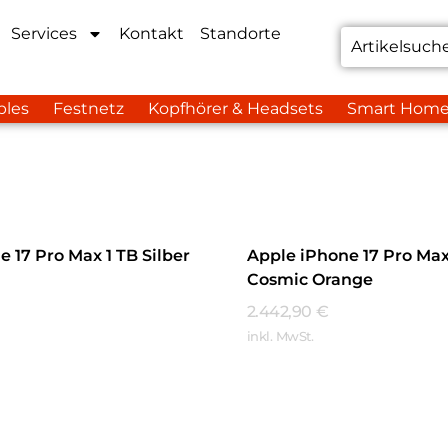
Services
Kontakt
Standorte
bles
Festnetz
Kopfhörer & Headsets
Smart Hom
 17 Pro Max 1 TB Silber
Apple iPhone 17 Pro Max
Cosmic Orange
2.442,90
€
inkl. MwSt.
hren
Mehr Erfahren