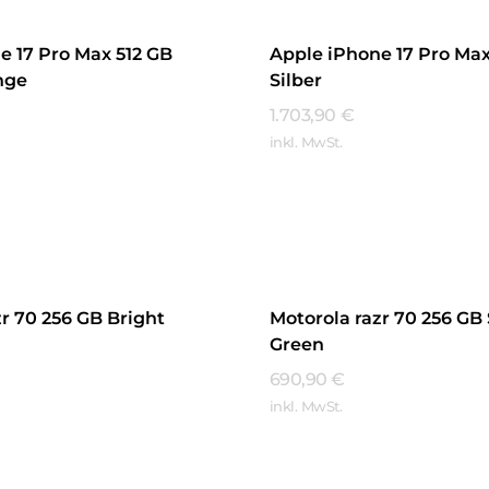
e 17 Pro Max 512 GB
Apple iPhone 17 Pro Max
nge
Silber
1.703,90
€
inkl. MwSt.
hren
Mehr Erfahren
zr 70 256 GB Bright
Motorola razr 70 256 GB
Green
690,90
€
inkl. MwSt.
hren
Mehr Erfahren