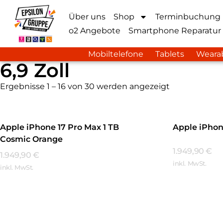
Über uns
Shop
Terminbuchung
o2 Angebote
Smartphone Reparatur
Mobiltelefone
Tablets
Weara
6,9 Zoll
Ergebnisse 1 – 16 von 30 werden angezeigt
Apple iPhone 17 Pro Max 1 TB
Apple iPhone
Cosmic Orange
1.949,90
€
1.949,90
€
inkl. MwSt.
inkl. MwSt.
Mehr Erfa
Mehr Erfahren