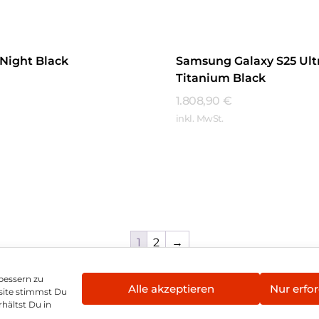
 Night Black
Samsung Galaxy S25 Ult
Titanium Black
1.808,90
€
inkl. MwSt.
hren
Mehr Erfahren
1
2
→
bessern zu
Alle akzeptieren
Nur erfor
site stimmst Du
enschutz
Vertrag widerrufen
Hinweis zur Batte
hältst Du in