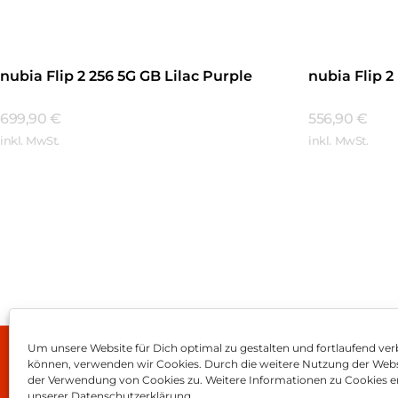
nubia Flip 2 256 5G GB Lilac Purple
nubia Flip 2
699,90
€
556,90
€
inkl. MwSt.
inkl. MwSt.
Mehr Erfahren
Mehr Erfa
Um unsere Website für Dich optimal zu gestalten und fortlaufend ver
können, verwenden wir Cookies. Durch die weitere Nutzung der Web
Impressum
AGB
Dat
der Verwendung von Cookies zu. Weitere Informationen zu Cookies er
unserer Datenschutzerklärung.