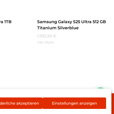
ra 1TB
Samsung Galaxy S25 Ultra 512 GB
Titanium Silverblue
1.592,90
€
inkl. MwSt.
Mehr Erfahren
derliche akzeptieren
Einstellungen anzeigen
rieentsorgung
Newsletter