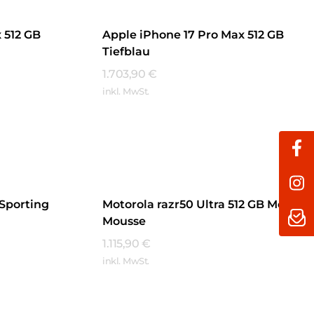
 512 GB
Apple iPhone 17 Pro Max 512 GB
Tiefblau
1.703,90
€
inkl. MwSt.
Mehr Erfahren
 Sporting
Motorola razr50 Ultra 512 GB Mocha
Mousse
1.115,90
€
inkl. MwSt.
Mehr Erfahren