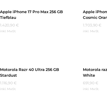
Apple iPhone 17 Pro Max 256 GB
Apple iPhon
Tiefblau
Cosmic Ora
1.420,90
€
1.703,90
€
inkl. MwSt.
inkl. MwSt.
Mehr Erfahren
Mehr Erfa
Motorola Razr 40 Ultra 256 GB
Motorola ra
Stardust
White
1.116,90
€
691,90
€
inkl. MwSt.
inkl. MwSt.
Mehr Erfahren
Mehr Erfa