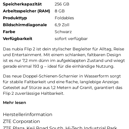
Speicherkapazität
256 GB
Arbeitsspeicher (RAM)
8 GB
Produkttyp
Foldables
Bildschirmdiagonale
6,9 Zoll
Farbe
Schwarz
Verfügbarkeit
sofort verfügbar
Das nubia Flip 2 ist dein stylischer Begleiter für Alltag, Reise
und Entertainment. Mit einem schlanken, faltbaren Design
ist es nur 7,2 mm dünn im aufgeklappten Zustand und wiegt
gerade einmal 193 g – ideal für die einhändige Nutzung.
Das neue Doppel-Schienen-Scharnier in Wasserform sorgt
für stabile Faltbarkeit und eine flache, langlebige Anzeige.
Getestet auf Stürze aus 1,2 Metern auf Granit, garantiert das
Flip 2 zuverlässige Haltbarkeit.
Mehr lesen
Das Design überzeugt durch minimalistische Eleganz mit
futurativem Touch. Die dreifach gebogene Rückseite mit 125
Herstellerinformation
Grad-Kanten sorgt für perfekten Griff – egal ob geöffnet oder
geschlossen. Die Rückseite besteht aus mikronfeinen
ZTE Corporation
Kristallstrukturen mit über einer Million Facetten für eine
ZTE Plaza, Keji Road South, Hi-Tech Industrial Park,