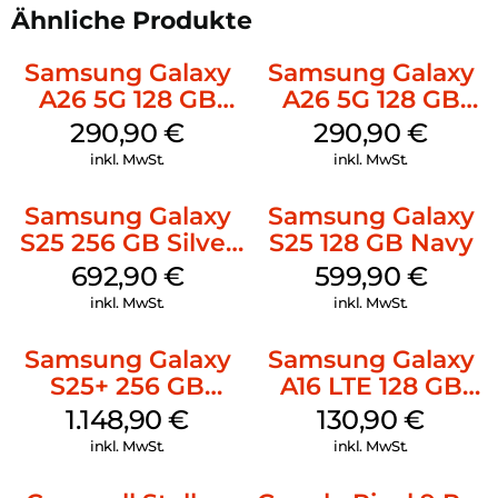
Ähnliche Produkte
Samsung Galaxy
Samsung Galaxy
A26 5G 128 GB
A26 5G 128 GB
White
Mint
290,90
€
290,90
€
inkl. MwSt.
inkl. MwSt.
Samsung Galaxy
Samsung Galaxy
S25 256 GB Silver
S25 128 GB Navy
Shadow
692,90
€
599,90
€
inkl. MwSt.
inkl. MwSt.
Samsung Galaxy
Samsung Galaxy
S25+ 256 GB
A16 LTE 128 GB
Icyblue
Black
1.148,90
€
130,90
€
inkl. MwSt.
inkl. MwSt.