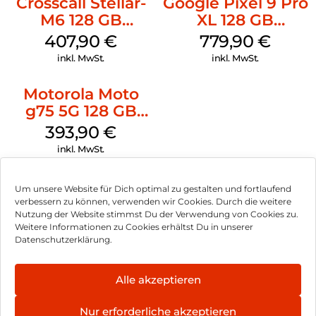
Crosscall Stellar-
Google Pixel 9 Pro
M6 128 GB
XL 128 GB
Schwarz
Obsidian
407,90
€
779,90
€
inkl. MwSt.
inkl. MwSt.
Motorola Moto
g75 5G 128 GB
Charcoal Gray
393,90
€
inkl. MwSt.
Um unsere Website für Dich optimal zu gestalten und fortlaufend
verbessern zu können, verwenden wir Cookies. Durch die weitere
Nutzung der Website stimmst Du der Verwendung von Cookies zu.
Impressum
Weitere Informationen zu Cookies erhältst Du in unserer
Datenschutzerklärung.
AGB
Datenschutz
Alle akzeptieren
Können wir Dir behilflich sein?
Vertrag widerrufen
Nur erforderliche akzeptieren