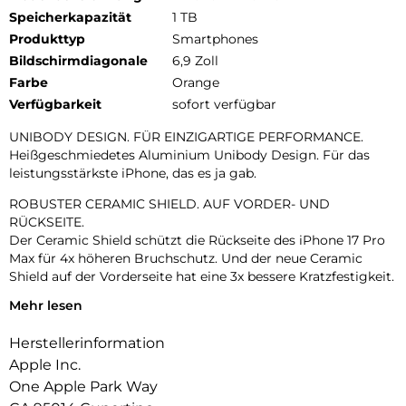
Speicherkapazität
1 TB
Produkttyp
Smartphones
Bildschirmdiagonale
6,9 Zoll
Farbe
Orange
Verfügbarkeit
sofort verfügbar
UNIBODY DESIGN. FÜR EINZIGARTIGE PERFORMANCE.
Heißgeschmiedetes Aluminium Unibody Design. Für das
leistungsstärkste iPhone, das es ja gab.
ROBUSTER CERAMIC SHIELD. AUF VORDER- UND
RÜCKSEITE.
Der Ceramic Shield schützt die Rückseite des iPhone 17 Pro
Max für 4x höheren Bruchschutz. Und der neue Ceramic
Shield auf der Vorderseite hat eine 3x bessere Kratzfestigkeit.
Mehr lesen
DAS ULTIMATIVE PRO KAMERA-SYSTEM.
Mit 48 MP Rückkameras und 8x Zoom in optischer Qualität –
Herstellerinformation
dem größten Zoombereich, den es je bei einem iPhone gab.
Das ist wie 8 Pro Objektive in deiner Hosentasche.
Apple Inc.
One Apple Park Way
18MP CENTER STAGE FRONTKAMERA.