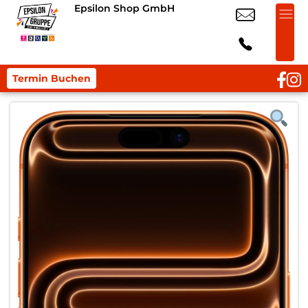
Epsilon Shop GmbH
Termin Buchen