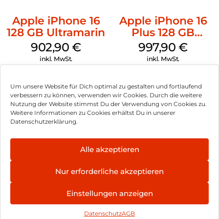
Apple iPhone 16
Apple iPhone 16
128 GB Ultramarin
Plus 128 GB
Schwarz
902,90
€
997,90
€
inkl. MwSt.
inkl. MwSt.
Um unsere Website für Dich optimal zu gestalten und fortlaufend
verbessern zu können, verwenden wir Cookies. Durch die weitere
Nutzung der Website stimmst Du der Verwendung von Cookies zu.
Impressum
Weitere Informationen zu Cookies erhältst Du in unserer
Datenschutzerklärung.
AGB
Datenschutz
Alle akzeptieren
Können wir Dir behilflich sein?
Vertrag widerrufen
Nur erforderliche akzeptieren
Hinweis zur Batterieentsorgung
Einstellungen anzeigen
Newsletter
Datenschutz
AGB
©
2026
, Brodos AG – All Rights Reserved.