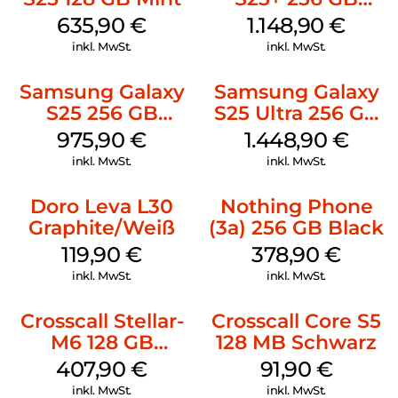
Icyblue
635,90
€
1.148,90
€
inkl. MwSt.
inkl. MwSt.
Samsung Galaxy
Samsung Galaxy
S25 256 GB
S25 Ultra 256 GB
Icyblue
Titanium Black
975,90
€
1.448,90
€
inkl. MwSt.
inkl. MwSt.
Doro Leva L30
Nothing Phone
Graphite/Weiß
(3a) 256 GB Black
119,90
€
378,90
€
inkl. MwSt.
inkl. MwSt.
Crosscall Stellar-
Crosscall Core S5
M6 128 GB
128 MB Schwarz
Schwarz
407,90
€
91,90
€
inkl. MwSt.
inkl. MwSt.