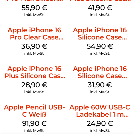
Case MagSafe
MagSafe Stone
55,90
€
41,90
€
Stone Gray
Gray
inkl. MwSt.
inkl. MwSt.
Apple iPhone 16
Apple iPhone 16
Pro Clear Case
Silicone Case
MagSafe
MagSafe Lake
36,90
€
54,90
€
Transparent
Green
inkl. MwSt.
inkl. MwSt.
Apple iPhone 16
Apple iPhone 16
Plus Silicone Case
Silicone Case
MagSafe Black
MagSafe Fuchsia
28,90
€
31,90
€
inkl. MwSt.
inkl. MwSt.
Apple Pencil USB-
Apple 60W USB-C
C Weiß
Ladekabel 1 m
Weiß
91,90
€
24,90
€
inkl. MwSt.
inkl. MwSt.