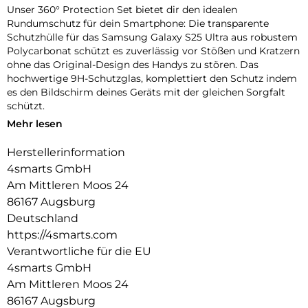
Unser 360° Protection Set bietet dir den idealen
Rundumschutz für dein Smartphone: Die transparente
Schutzhülle für das Samsung Galaxy S25 Ultra aus robustem
Polycarbonat schützt es zuverlässig vor Stößen und Kratzern
ohne das Original-Design des Handys zu stören. Das
hochwertige 9H-Schutzglas, komplettiert den Schutz indem
es den Bildschirm deines Geräts mit der gleichen Sorgfalt
schützt.
Mehr lesen
Unbeeinträchtigte Bedienung:
Die Schutzhülle und das mitgelieferte 9H-Schutzglas bieten
Herstellerinformation
optimalen Schutz für dein Gerät, ohne die Bedienbarkeit
4smarts GmbH
einzuschränken. Während die Hülle es vor Stößen und
Kratzern bewahrt, schützt das Schutzglas das Display, ohne
Am Mittleren Moos 24
die Touchscreen-Funktionalität zu beeinträchtigen. Erlebe
86167 Augsburg
uneingeschränkte Nutzung und maximalen Schutz in einem
Deutschland
Produkt.
https://4smarts.com
Transparente Eleganz:
Verantwortliche für die EU
Entdecke den Vorteil von Schutz und Ästhetik mit unserer
4smarts GmbH
Hülle. Die Transparenz der Hülle erhält das ursprüngliche
Am Mittleren Moos 24
Design deines Geräts und ermöglicht es, die Farbe und die
86167 Augsburg
Feinheiten deines Geräts voll zur Geltung zu bringen.