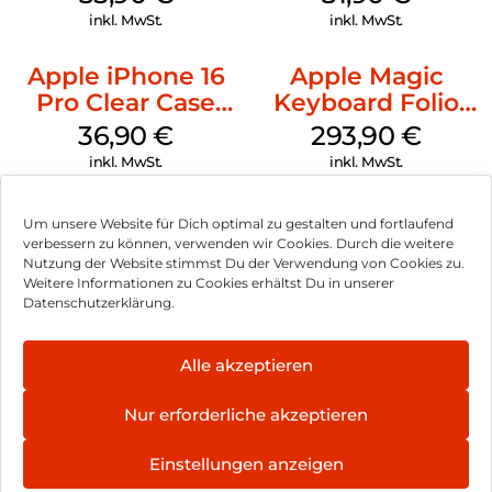
Transparent
inkl. MwSt.
inkl. MwSt.
Apple iPhone 16
Apple Magic
Pro Clear Case
Keyboard Folio
MagSafe
iPad 10.9″ (10.Gen.)
36,90
€
293,90
€
Transparent
Weiß
inkl. MwSt.
inkl. MwSt.
Um unsere Website für Dich optimal zu gestalten und fortlaufend
verbessern zu können, verwenden wir Cookies. Durch die weitere
Nutzung der Website stimmst Du der Verwendung von Cookies zu.
Impressum
Weitere Informationen zu Cookies erhältst Du in unserer
Datenschutzerklärung.
AGB
Datenschutz
Alle akzeptieren
Vertrag widerrufen
Nur erforderliche akzeptieren
Hinweis zur Batterieentsorgung
Einstellungen anzeigen
Newsletter