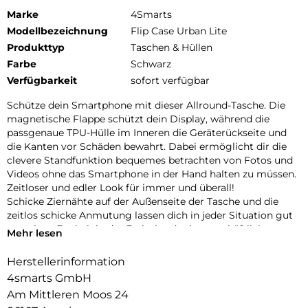
Marke
4Smarts
Modellbezeichnung
Flip Case Urban Lite
Produkttyp
Taschen & Hüllen
Farbe
Schwarz
Verfügbarkeit
sofort verfügbar
Schütze dein Smartphone mit dieser Allround-Tasche. Die
magnetische Flappe schützt dein Display, während die
passgenaue TPU-Hülle im Inneren die Geräterückseite und
die Kanten vor Schäden bewahrt. Dabei ermöglicht dir die
clevere Standfunktion bequemes betrachten von Fotos und
Videos ohne das Smartphone in der Hand halten zu müssen.
Zeitloser und edler Look für immer und überall!
Schicke Ziernähte auf der Außenseite der Tasche und die
zeitlos schicke Anmutung lassen dich in jeder Situation gut
aussehen. Egal ob in der Freizeit oder im geschäftlichen
Mehr lesen
Bereich. Diese Tasche passt zu jedem Anlass.
Herstellerinformation
4smarts GmbH
Am Mittleren Moos 24