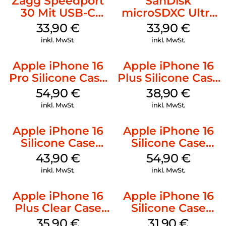
Zagg Speedport
SanDisk
30 Mit USB-C
microSDXC Ultra
Kabel Weiß
128 GB + Adapter
33,90
€
33,90
€
Mobile
inkl. MwSt.
inkl. MwSt.
Apple iPhone 16
Apple iPhone 16
Pro Silicone Case
Plus Silicone Case
MagSafe Black
MagSafe Denim
54,90
€
38,90
€
inkl. MwSt.
inkl. MwSt.
Apple iPhone 16
Apple iPhone 16
Silicone Case
Silicone Case
MagSafe Plum
MagSafe Black
43,90
€
54,90
€
inkl. MwSt.
inkl. MwSt.
Apple iPhone 16
Apple iPhone 16
Plus Clear Case
Silicone Case
MagSafe
MagSafe Fuchsia
35,90
€
31,90
€