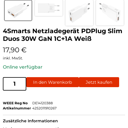
4Smarts Netzladegerät PDPlug Slim
Duos 30W GaN 1C+1A Weiß
17,90
€
inkl. MwSt.
Online verfügbar
In den Warenkorb
Jetzt kaufen
WEEE Reg No
DE14120388
Artikelnummer
4252011910267
Zusätzliche Informationen