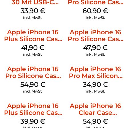
30 Mit USB-C
Pro Silicone Case
Kabel Weiß
MagSafe Stone
33,90
€
60,90
€
Gray
inkl. MwSt.
inkl. MwSt.
Apple iPhone 16
Apple iPhone 16
Plus Silicone Case
Pro Silicone Case
MagSafe Stone
MagSafe Denim
41,90
€
47,90
€
Gray
inkl. MwSt.
inkl. MwSt.
Apple iPhone 16
Apple iPhone 16
Pro Silicone Case
Pro Max Silicone
MagSafe Black
Case MagSafe
54,90
€
34,90
€
Denim
inkl. MwSt.
inkl. MwSt.
Apple iPhone 16
Apple iPhone 16
Plus Silicone Case
Clear Case
MagSafe Plum
MagSafe
39,90
€
54,90
€
Transparent