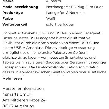
Marke
4Smarts
Modellbezeichnung
Netzladegerät PDPlug Slim Duos
Produkttyp
Ladegeräte & Netzteile
Farbe
Weiß
Verfügbarkeit
sofort verfügbar
Doppelt so flexibel: USB-C und USB-A in einem Ladegerät!:
Unser neuestes USB-Ladegerät bietet dir ultimative
Flexibilität durch die Kombination von einem USB-C und
einem USB-A Anschluss. Diese vielseitige Ausstattung
ermöglicht es dir, eine breite Palette von Geräten
gleichzeitig zu laden – von neuesten Smartphones und
Tablets bis hin zu älteren Gadgets oder Geräten mit niedriger
Ladespannung. Die Dual-Port-Konfiguration sorgt dafür,
dass du nie wieder zwischen Geräten wählen oder zusätzliche
Adapter suchen musst. Perfekt für den modernen
Mehr lesen
Techniknutzer, der Wert auf Komfort und Effizienz legt.
Steigere deine Produktivität und halte deine Geräte stets
Herstellerinformation
einsatzbereit, ohne Kompromisse bei der Ladeleistung
4smarts GmbH
einzugehen.
Am Mittleren Moos 24
Modernes Design trifft modernen Lifestyle:
86167 Augsburg