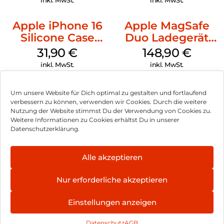
inkl. MwSt.
inkl. MwSt.
Apple iPhone 16
Apple MagSafe
Silicone Case
Duo Ladegerät
MagSafe Fuchsia
Weiß
31,90
€
148,90
€
inkl. MwSt.
inkl. MwSt.
Um unsere Website für Dich optimal zu gestalten und fortlaufend
verbessern zu können, verwenden wir Cookies. Durch die weitere
Nutzung der Website stimmst Du der Verwendung von Cookies zu.
Impressum
Weitere Informationen zu Cookies erhältst Du in unserer
Datenschutzerklärung.
AGB
Datenschutz
Alle akzeptieren
Vertrag widerrufen
Nur erforderliche akzeptieren
Hinweis zur Batterieentsorgung
Einstellungen anzeigen
Newsletter
Datenschutz
AGB