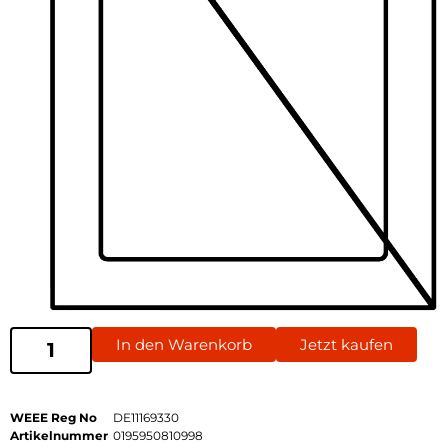
In den Warenkorb
Jetzt kaufen
WEEE Reg No
DE11169330
Artikelnummer
0195950810998