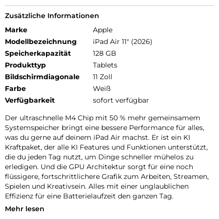
Zusätzliche Informationen
Marke
Apple
Modellbezeichnung
iPad Air 11" (2026)
Speicherkapazität
128 GB
Produkttyp
Tablets
Bildschirmdiagonale
11 Zoll
Farbe
Weiß
Verfügbarkeit
sofort verfügbar
Der ultraschnelle M4 Chip mit 50 % mehr gemeinsamem
Systemspeicher bringt eine bessere Performance für alles,
was du gerne auf deinem iPad Air machst. Er ist ein KI
Kraftpaket, der alle KI Features und Funktionen unterstützt,
die du jeden Tag nutzt, um Dinge schneller mühelos zu
erledigen. Und die GPU Architektur sorgt für eine noch
flüssigere, fortschrittlichere Grafik zum Arbeiten, Streamen,
Spielen und Kreativsein. Alles mit einer unglaublichen
Effizienz für eine Batterielaufzeit den ganzen Tag.
Mehr lesen
iPadOS 26 kommt mit Liquid Glass, einem beeindruckenden