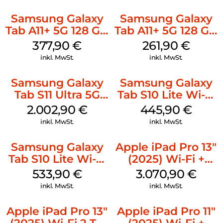
Samsung Galaxy
Samsung Galaxy
Tab A11+ 5G 128 GB
Tab A11+ 5G 128 GB
Silver
Gray
377,90
€
261,90
€
inkl. MwSt.
inkl. MwSt.
Samsung Galaxy
Samsung Galaxy
Tab S11 Ultra 5G
Tab S10 Lite Wi-Fi
512 GB Gray
128 GB Gray
2.002,90
€
445,90
€
inkl. MwSt.
inkl. MwSt.
Samsung Galaxy
Apple iPad Pro 13″
Tab S10 Lite Wi-Fi
(2025) Wi-Fi +
256 GB Silver
Cellular 2 TB
533,90
€
3.070,90
€
Standardglas
inkl. MwSt.
inkl. MwSt.
Space Schwarz
Apple iPad Pro 13″
Apple iPad Pro 11″