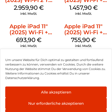
(2025) Wi-Fi 2 TB
(2025) Wi-Fi +
Nanotexturglas
Cellular 256 GB
2.959,90
€
1.457,90
€
Silber
Standardglas
inkl. MwSt.
inkl. MwSt.
Silber
Apple iPad 11″
Apple iPad 11″
(2025) Wi-Fi +
(2025) Wi-Fi +
Cellular 128 GB
Cellular 256 GB
693,90
€
755,90
€
Gelb
Pink
inkl. MwSt.
inkl. MwSt.
Um unsere Website für Dich optimal zu gestalten und fortlaufend
verbessern zu können, verwenden wir Cookies. Durch die weitere
Nutzung der Website stimmst Du der Verwendung von Cookies zu.
Impressum
Weitere Informationen zu Cookies erhältst Du in unserer
Datenschutzerklärung.
AGB
Datenschutz
Alle akzeptieren
Können wir Dir behilflich sein?
Vertrag widerrufen
Nur erforderliche akzeptieren
Hinweis zur Batterieentsorgung