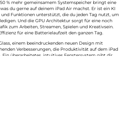
it 50 % mehr gemein­samem Systemspeicher bringt eine
, was du gerne auf deinem iPad Air machst. Er ist ein KI
es und Funk­tionen unter­stützt, die du jeden Tag nutzt, um
e­digen. Und die GPU Archi­tektur sorgt für eine noch
 Grafik zum Arbeiten, Streamen, Spielen und Kreativ­sein.
ffizienz für eine Batterie­laufzeit den ganzen Tag.
lass, einem beein­druckenden neuen Design mit
henden Verbes­serungen, die Produktivität auf dem iPad
 Ein über­arbeitetes, intui­tives Fenstersystem gibt dir
ilität als je zuvor. Du kannst Pro Apps nutzen,
und kreative Pro­jekte jeder Größe erle­digen – ganz
telligence ent­wi­ckelt, deinem ganz per­sön­lichen KI
ch auszu­drücken und Dinge mühelos zu erle­digen.
bt dir die Sicher­heit, dass niemand auf deine Daten zu­
e.
du dich auf beein­druckende Art visuell ausdrücken.
dkreation grobe Skizzen in passende Bilder. Oder
ganz neue Bilder, basie­rend auf deinen Beschrei­
sonen aus deiner Fotomediathek.