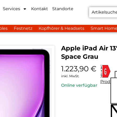
Services
Kontakt
Standorte
bles
Festnetz
Kopfhörer & Headsets
Smart Hom
Apple iPad Air 13
Space Grau
1.223,90
€
inkl. MwSt.
Produkt
Online verfügbar