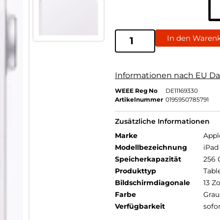
In den Waren
Informationen nach EU Da
WEEE Reg No
DE11169330
Artikelnummer
0195950785791
Zusätzliche Informationen
Marke
Appl
Modellbezeichnung
iPad 
Speicherkapazität
256 
Produkttyp
Tabl
Bildschirmdiagonale
13 Zo
Farbe
Grau
Verfügbarkeit
sofo