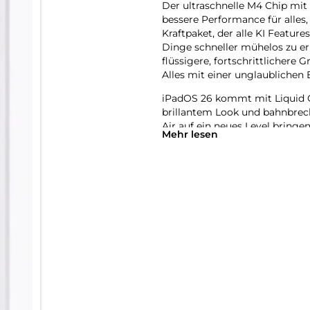
Der ultra­schnelle M4 Chip m
bessere Per­for­mance für alles
Kraft­paket, der alle KI Featur
Dinge schneller mühelos zu erl
flüssigere, fort­schritt­lichere
Alles mit einer unglaub­lichen E
iPadOS 26 kommt mit Liquid G
brillantem Look und bahn­brec
Air auf ein neues Level bringen.
Mehr lesen
mehr Möglich­keiten und Flexib
anspruchs­volle Games spielen 
natürlich per Touch.
Das iPad Air wurde für Apple In
System. Es hilft dir dabei, di
Revolutionärer Daten­schutz gi
greifen kann − auch nicht Appl
Mit Apple Intelligence kannst 
Verwandle mit dem Feature Bil
erstelle mit Image Playground 
bungen, Ideen oder sogar Per­