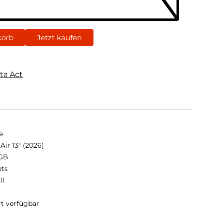
korb
Jetzt kaufen
ta Act
e
Air 13" (2026)
GB
ets
ll
rt verfügbar