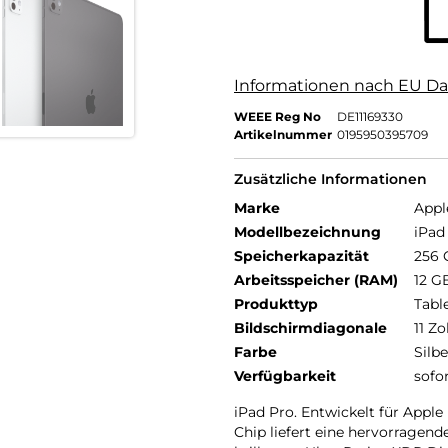
Informationen nach EU Da
WEEE Reg No
DE11169330
Artikelnummer
0195950395709
Zusätzliche Informationen
Marke
Appl
Modellbezeichnung
iPad 
Speicherkapazität
256 
Arbeitsspeicher (RAM)
12 G
Produkttyp
Tabl
Bildschirmdiagonale
11 Zo
Farbe
Silbe
Verfügbarkeit
sofo
iPad Pro. Entwickelt für Apple
Chip liefert eine hervorragen