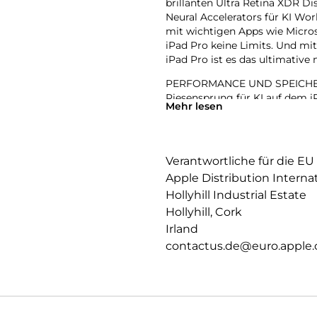
brillanten Ultra Retina XDR D
Neural Accelerators für KI Wo
mit wichtigen Apps wie Micros
iPad Pro keine Limits. Und m
iPad Pro ist es das ultimative
PERFORMANCE UND SPEICHERPL
Riesensprung für KI auf dem iP
Mehr lesen
leistungsstarken Neural Accel
einfach bewältigt werden.
IPADOS: Mit Pro Apps noch me
Verantwortliche für die EU
und Fähigkeiten, die alles ver
Apple Distribution Interna
werden Workflows gesteuert, o
Hollyhill Industrial Estate
APPLE INTELLIGENCE: Apple Inte
Hollyhill, Cork
zu kommunizieren, sich auszud
Irland
bahnbrechendem Datenschutz 
contactus.de@euro.apple
11 ULTRA RETINA XDR DISPLAY: 
Helligkeit, präzisem Kontrast
Nanotexturglas für anspruchsvo
TB und 2 TB erhältlich.