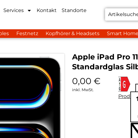
Services
Kontakt
Standorte
bles
Festnetz
Kopfhörer & Headsets
Smart Hom
Apple iPad Pro 11
Standardglas Sil
0,00
€
inkl. MwSt.
Produkt