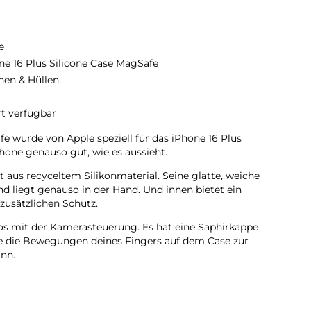
e
ne 16 Plus Silicone Case MagSafe
hen & Hüllen
rt verfügbar
e wurde von Apple speziell für das iPhone 16 Plus
hone genauso gut, wie es aussieht.
 aus recyceltem Silikon­material. Seine glatte, weiche
nd liegt genauso in der Hand. Und innen bietet ein
zusätzlichen Schutz.
os mit der Kamera­steuerung. Es hat eine Saphir­kappe
die die Bewegungen deines Fingers auf dem Case zur
nn.
 sich perfekt am iPhone 16 Plus ausrichten, hält das Case
nelleres kabel­loses Laden. Lass dein iPhone beim Laden
n MagSafe Ladegerät an oder leg es auf dein Qi2 oder Qi