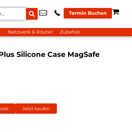
Termin Buchen
e
Netzwerk & Router
Zubehör
Plus Silicone Case MagSafe
korb
Jetzt kaufen