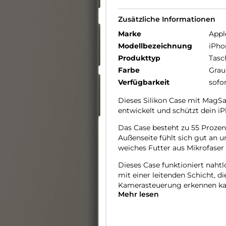
Zusätzliche Informationen
Marke
Appl
Modellbezeichnung
iPho
Produkttyp
Tasc
Farbe
Grau
Verfügbarkeit
sofo
Dieses Silikon Case mit MagSaf
entwickelt und schützt dein iP
Das Case besteht zu 55 Prozent
Außenseite fühlt sich gut an u
weiches Futter aus Mikrofaser 
Dieses Case funktioniert nahtl
mit einer leitenden Schicht, 
Kamera­steuerung erkennen ka
Mehr lesen
Mit integrierten Magneten, die
ganz einfach und sorgt für sch
einfach im Case und docke dei