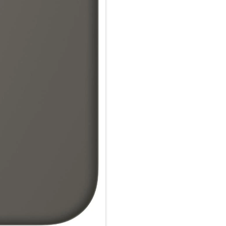
zertifiziertes Ladegerät.
Wie jedes von Apple entwickel
Fertigungs­prozesses Tausende
aus, sondern ist auch dafür ge
schützen.