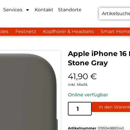
Services
Kontakt
Standorte
bles
Festnetz
Kopfhörer & Headsets
Smart Hom
Apple iPhone 16 
Stone Gray
41,90
€
inkl. MwSt.
Online verfügbar
In den Waren
Artikelnummer
0195949885143