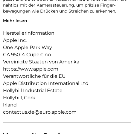
nahtlos mit der Kamera­steuerung, um präzise Finger­
bewegungen wie Drücken und Streichen zu erkennen.
Mehr lesen
Innen‑ und Außenseite sind mit einer kratzfesten
Beschichtung versehen. Und alle Materialien und
Herstellerinformation
Beschichtungen wurden optimiert, um zu verhindern, dass
das Case mit der Zeit vergilbt.
Apple Inc.
One Apple Park Way
Mit integrierten Magneten, die sich perfekt am iPhone 17 Pro
CA 95014 Cupertino
ausrichten, hält das Case ganz einfach und sorgt für
schnelleres kabelloses Laden. Lass dein iPhone beim Laden
Vereinigte Staaten von Amerika
einfach im Case und docke dein MagSafe Ladegerät an. Oder
https://www.apple.com
leg es auf dein Qi2.2- oder Qi zertifiziertes Ladegerät.
Verantwortliche für die EU
Apple Distribution International Ltd
Wie jedes von Apple entwickelte Case durchläuft es im Laufe
des Design‑ und Fertigungs­prozesses Tausende von
Hollyhill Industrial Estate
Teststunden. Deshalb sieht es nicht nur großartig aus,
Hollyhill, Cork
sondern schützt dein iPhone auch vor Kratzern und bei
Irland
Stürzen.
contactus.de@euro.apple.com