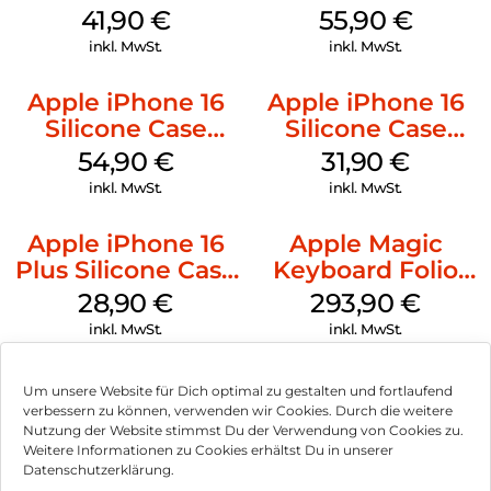
Case MagSafe
Case MagSafe
41,90
€
55,90
€
Ultramarine
Stone Gray
inkl. MwSt.
inkl. MwSt.
Apple iPhone 16
Apple iPhone 16
Silicone Case
Silicone Case
MagSafe Black
MagSafe Fuchsia
54,90
€
31,90
€
inkl. MwSt.
inkl. MwSt.
Apple iPhone 16
Apple Magic
Plus Silicone Case
Keyboard Folio
MagSafe Black
iPad 10.9″ (10.Gen.)
28,90
€
293,90
€
Weiß
inkl. MwSt.
inkl. MwSt.
Um unsere Website für Dich optimal zu gestalten und fortlaufend
verbessern zu können, verwenden wir Cookies. Durch die weitere
Nutzung der Website stimmst Du der Verwendung von Cookies zu.
Impressum
Weitere Informationen zu Cookies erhältst Du in unserer
Datenschutzerklärung.
AGB