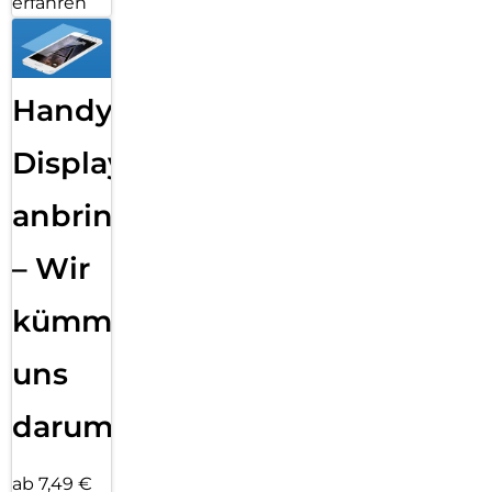
erfahren
Handy
Displayfolie
anbringen
– Wir
kümmern
uns
darum!
ab 7,49 €