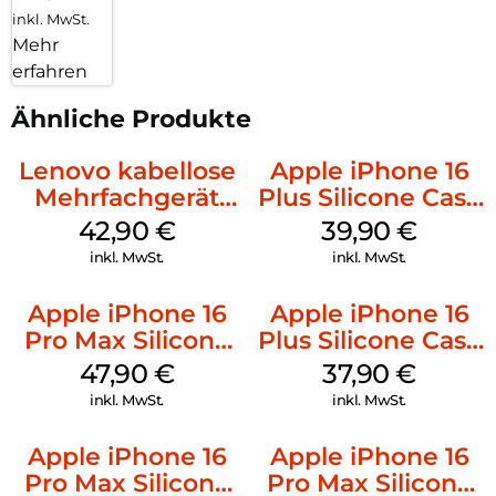
inkl. MwSt.
Mehr
erfahren
Ähnliche Produkte
Lenovo kabellose
Apple iPhone 16
Mehrfachgerät
Plus Silicone Case
Luna Grey
MagSafe Plum
42,90
€
39,90
€
inkl. MwSt.
inkl. MwSt.
Apple iPhone 16
Apple iPhone 16
Pro Max Silicone
Plus Silicone Case
Case MagSafe
MagSafe Lake
47,90
€
37,90
€
Black
Green
inkl. MwSt.
inkl. MwSt.
Apple iPhone 16
Apple iPhone 16
Pro Max Silicone
Pro Max Silicone